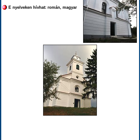
E nyelveken hívhat: román, magyar