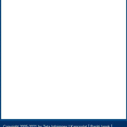
|
|
Copyright 2005-2021 by Teta Infoimpex |
Kapcsolat
Baráti lapok