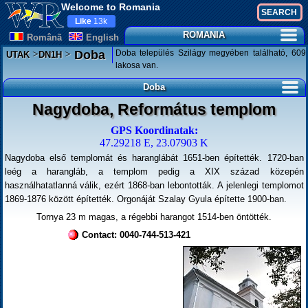
Welcome to Romania
Like
13k
ROMANIA
Românã
English
>
>
Doba település Szilágy megyében található, 609
Doba
UTAK
DN1H
lakosa van.
Doba
Nagydoba, Református templom
GPS Koordinatak:
47.29218 E, 23.07903 K
Nagydoba első templomát és haranglábát 1651-ben építették. 1720-ban
leég a harangláb, a templom pedig a XIX század közepén
használhatatlanná válik, ezért 1868-ban lebontották. A jelenlegi templomot
1869-1876 között építették. Orgonáját Szalay Gyula építette 1900-ban.
Tornya 23 m magas, a régebbi harangot 1514-ben öntötték.
Contact: 0040-744-513-421