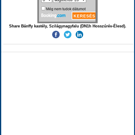
Share Bánffy kastély, Szilágynagyfalu (DN1h Hosszúrév-Élesd).