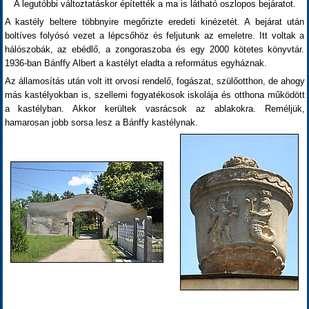
A legutóbbi változtatáskor építették a ma is látható oszlopos bejáratot.
A kastély beltere többnyire megőrizte eredeti kinézetét. A bejárat után
boltíves folyósó vezet a lépcsőhöz és feljutunk az emeletre. Itt voltak a
hálószobák, az ebédlő, a zongoraszoba és egy 2000 kötetes könyvtár.
1936-ban Bánffy Albert a kastélyt eladta a református egyháznak.
Az államosítás után volt itt orvosi rendelő, fogászat, szülőotthon, de ahogy
más kastélyokban is, szellemi fogyatékosok iskolája és otthona működött
a kastélyban. Akkor kerültek vasrácsok az ablakokra. Reméljük,
hamarosan jobb sorsa lesz a Bánffy kastélynak.