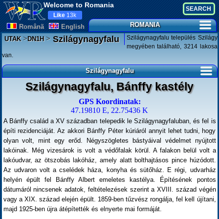
Welcome to Romania
Like
13k
ROMANIA
Românã
English
>
>
Szilágynagyfalu település Szilágy
Szilágynagyfalu
UTAK
DN1H
megyében található, 3214 lakosa
van.
Szilágynagyfalu
Szilágynagyfalu, Bánffy kastély
GPS Koordinatak:
47.19810 E, 22.75436 K
A Bánffy család a XV században telepedik le Szilágynagyfaluban, és fel is
építi rezidenciáját. Az akkori Bánffy Péter kúriáról annyit lehet tudni, hogy
olyan volt, mint egy erőd. Négyszögletes bástyáival védelmet nyújtott
lakóinak. Még vizesárok is volt a védőfalak körül. A falakon belül volt a
lakóudvar, az ötszobás lakóház, amely alatt bolthajtásos pince húzódott.
Az udvaron volt a cselédek háza, konyha és sütőház. E régi, udvarház
helyén épült fel Bánffy Albert emeletes kastélya. Építésének pontos
dátumáról nincsenek adatok, feltételezések szerint a XVIII. század végén
vagy a XIX. század elején épült. 1859-ben tűzvész rongálja, fel kell újítani,
majd 1925-ben újra átépítették és elnyerte mai formáját.