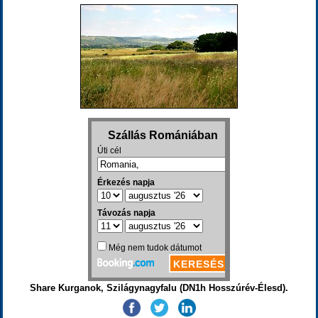
Share Kurganok, Szilágynagyfalu (DN1h Hosszúrév-Élesd).