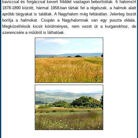
kaviccsal és forgáccsal kevert földdel vastagon beborítottak. 6 halomsírt
1878-1890 között, hármat 1958-ban tártak fel a régészek, a halmok alatt
apróbb tárgyakat is találtak. A Nagyhalom még feltáratlan. Jelenleg bozót
borítja a halmokat. Csupán a Nagyhalomnak van egy puszta oldala.
Megközelítésük kicsit körülményes, nem vezet út a kurganokhoz, de
szerencsére a műútról is láthatóak.