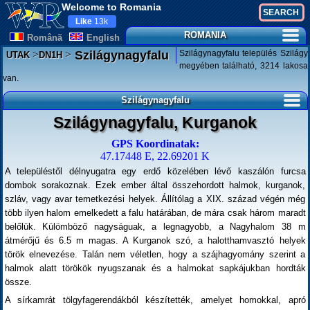
Welcome to Romania
Like
13k
ROMANIA
Românã
English
>
>
Szilágynagyfalu település Szilágy
Szilágynagyfalu
UTAK
DN1H
megyében található, 3214 lakosa
van.
Szilágynagyfalu
Szilágynagyfalu, Kurganok
GPS Koordinatak:
47.17448 E, 22.69201 K
A településtől délnyugatra egy erdő közelében lévő kaszálón furcsa
dombok sorakoznak. Ezek ember által összehordott halmok, kurganok,
szláv, vagy avar temetkezési helyek. Állítólag a XIX. század végén még
több ilyen halom emelkedett a falu határában, de mára csak három maradt
belőlük. Külömböző nagyságuak, a legnagyobb, a Nagyhalom 38 m
átmérőjű és 6.5 m magas. A Kurganok szó, a halotthamvasztó helyek
török elnevezése. Talán nem véletlen, hogy a szájhagyomány szerint a
halmok alatt törökök nyugszanak és a halmokat sapkájukban hordták
össze.
A sírkamrát tölgyfagerendákból készítették, amelyet homokkal, apró