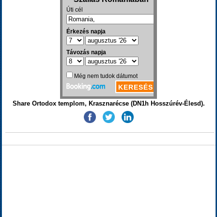
Share Ortodox templom, Krasznarécse (DN1h Hosszúrév-Élesd).