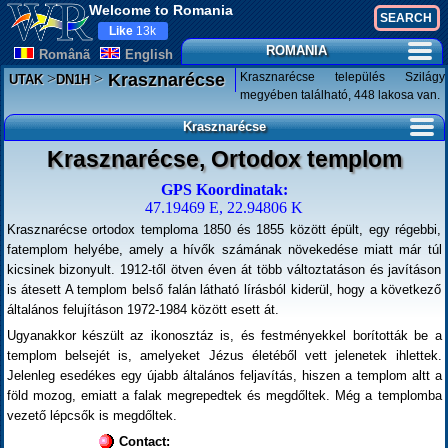
Welcome to Romania
Like
13k
ROMANIA
Românã
English
>
>
Krasznarécse település Szilágy
Krasznarécse
UTAK
DN1H
megyében található, 448 lakosa van.
Krasznarécse
Krasznarécse, Ortodox templom
GPS Koordinatak:
47.19469 E, 22.94806 K
Krasznarécse ortodox temploma 1850 és 1855 között épült, egy régebbi,
fatemplom helyébe, amely a hívők számának növekedése miatt már túl
kicsinek bizonyult. 1912-től ötven éven át több változtatáson és javításon
is átesett A templom belső falán látható lírásból kiderül, hogy a következő
általános felujításon 1972-1984 között esett át.
Ugyanakkor készült az ikonosztáz is, és festményekkel borították be a
templom belsejét is, amelyeket Jézus életéből vett jelenetek ihlettek.
Jelenleg esedékes egy újabb általános feljavítás, hiszen a templom altt a
föld mozog, emiatt a falak megrepedtek és megdőltek. Még a templomba
vezető lépcsők is megdőltek.
Contact: