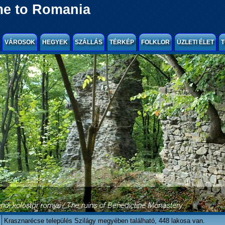
e to Romania
VÁROSOK
HEGYEK
SZÁLLÁS
TÉRKÉP
FOLKLOR
ÜZLETI ÉLET
T
Krasznarécse település Szilágy megyében található, 448 lakosa van.