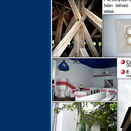
falán látható
ablak.
Co
00
E 
ro