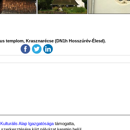
us templom, Krasznarécse (DN1h Hosszúrév-Élesd).
Kulturális Alap Igazgatósága
támogatta,
szerkesztésére kiírt pályázat keretén belül.