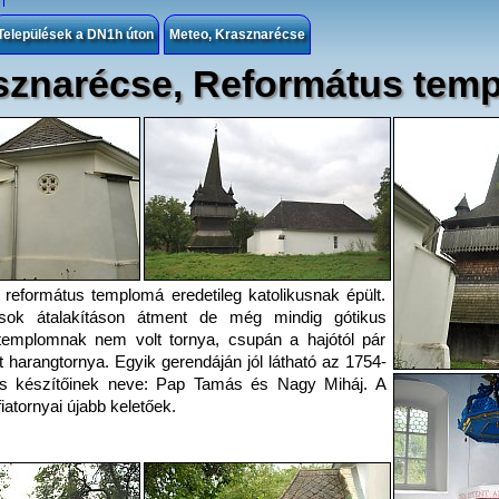
Települések a DN1h úton
Meteo, Krasznarécse
sznarécse, Református tem
református templomá eredetileg katolikusnak épült.
sok átalakításon átment de még mindig gótikus
 templomnak nem volt tornya, csupán a hajótól pár
t harangtornya. Egyik gerendáján jól látható az 1754-
 készítőinek neve: Pap Tamás és Nagy Miháj. A
iatornyai újabb keletőek.