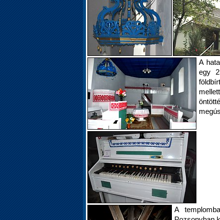
A hata
egy 2
földb
mellet
öntöt
megúsz
A templomba
Pozsonyban k