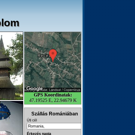
plom
GPS Koordinatak:
47.19525 E, 22.94679 K