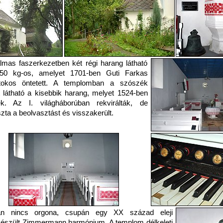
lmas faszerkezetben két régi harang látható
50 kg-os, amelyet 1701-ben Guti Farkas
írtokos öntetett. A templomban a szószék
t látható a kisebbik harang, melyet 1524-ben
ték. Az I. világháborúban rekvirálták, de
ta a beolvasztást és visszakerült.
n nincs orgona, csupán egy XX század eleji
észült Zimmermann harmónium. A templom délkeleti