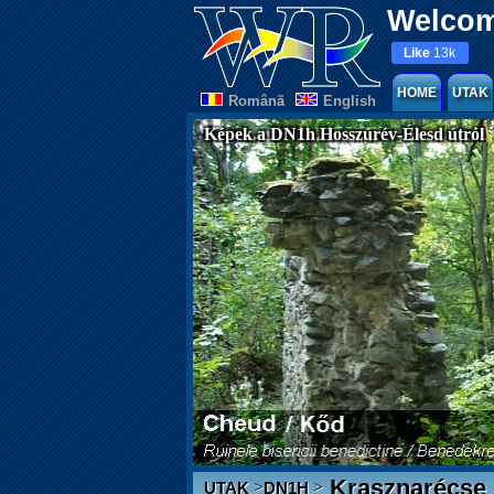
Welcom
Like
13k
HOME
UTAK
Românã
English
Képek a DN1h Hosszúrév-Élesd útról
Krasznarécse
>
>
UTAK
DN1H