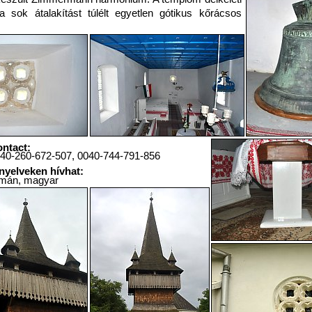
 a sok átalakítást túlélt egyetlen gótikus kőrácsos
ntact:
40-260-672-507, 0040-744-791-856
nyelveken hívhat:
mán, magyar