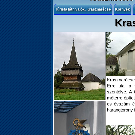
Túrista látnivalók, Krasznarécse
Környék
Kra
Krasznarécse 
Erre utal a 
szentélye. A
méterre építet
es évszám és
harangtorony f