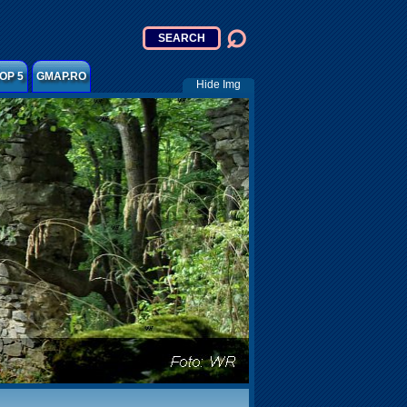
OP 5
GMAP.RO
Hide Img