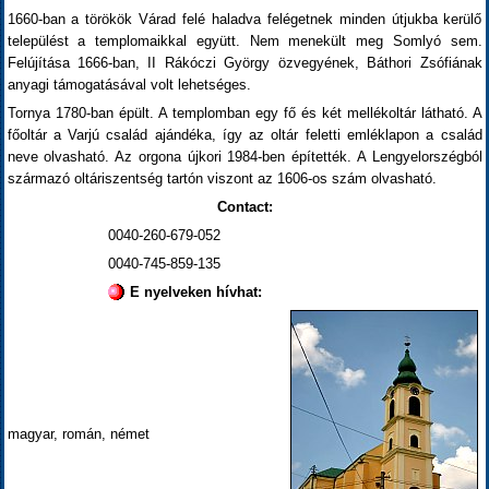
1660-ban a törökök Várad felé haladva felégetnek minden útjukba kerülő
települést a templomaikkal együtt. Nem menekült meg Somlyó sem.
Felújítása 1666-ban, II Rákóczi György özvegyének, Báthori Zsófiának
anyagi támogatásával volt lehetséges.
Tornya 1780-ban épült. A templomban egy fő és két mellékoltár látható. A
főoltár a Varjú család ajándéka, így az oltár feletti emléklapon a család
neve olvasható. Az orgona újkori 1984-ben építették. A Lengyelorszégból
származó oltáriszentség tartón viszont az 1606-os szám olvasható.
Contact:
0040-260-679-052
0040-745-859-135
E nyelveken hívhat:
magyar, román, német