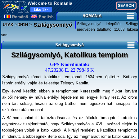
Welcome to Romania
Like
13k
ROMANIA
Românã
English
>
>
Szilágysomlyó település Szilágy
Szilágysomlyó
UTAK
DN1H
megyében található, 11653 lakosa
van.
Szilágysomlyó
Szilágysomlyó, Katolikus templom
GPS Koordinatak:
47.23238 E, 22.79846 K
Szilágysomlyó római katolikus templomát 1534-ben építette. Báthory
István erdélyi vajda és felesége Telegdy Katalin.
Egy évvel később ebben a templomban keresztelik meg fiukat Istvánt
akiből néhány év múlva erdélyi fejedelem és lengyel király lesz. Az öröm
nem tart sokáig, hiszen az öreg Báthori nem égészen hat hónappal fia
születése után meghal.
A Báthori család itt tartózkodásának és az általuk támogatott katolikus
egyháznak tulajdonítható, hogy Szilágysomlyón a XVII. század elején is
többségben voltak a katolikusok. A királyi rendelet a katolikus templomot
mindenütt, a többségnek ítélte oda. Így az megmaradt római katolikusnak.