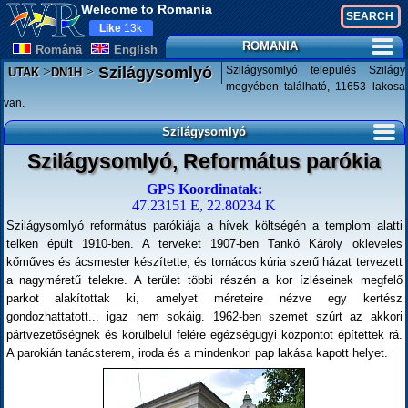
Welcome to Romania
Like
13k
ROMANIA
Românã
English
>
>
Szilágysomlyó település Szilágy
Szilágysomlyó
UTAK
DN1H
megyében található, 11653 lakosa
van.
Szilágysomlyó
Szilágysomlyó, Református parókia
GPS Koordinatak:
47.23151 E, 22.80234 K
Szilágysomlyó református parókiája a hívek költségén a templom alatti
telken épült 1910-ben. A terveket 1907-ben Tankó Károly okleveles
kőműves és ácsmester készítette, és tornácos kúria szerű házat tervezett
a nagyméretű telekre. A terület többi részén a kor ízléseinek megfelő
parkot alakítottak ki, amelyet méreteire nézve egy kertész
gondozhattatott... igaz nem sokáig. 1962-ben szemet szúrt az akkori
pártvezetőségnek és körülbelül felére egézségügyi központot építettek rá.
A parokián tanácsterem, iroda és a mindenkori pap lakása kapott helyet.