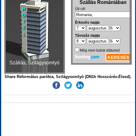
Szállás, Szilágysomlyó
Share Református parókia, Szilágysomlyó (DN1h Hosszúrév-Élesd).