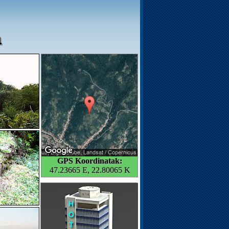
a
GPS Koordinatak:
47.23665 E, 22.80065 K