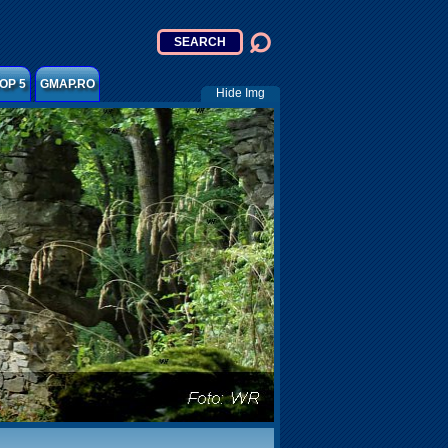
OP 5
GMAP.RO
Hide Img