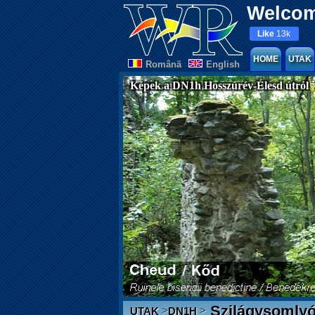
Welcom
Like
13k
HOME
UTAK
Românã
English
Képek a DN1h Hosszúrév-Élesd útról
Szilágysomly
>
>
UTAK
DN1H