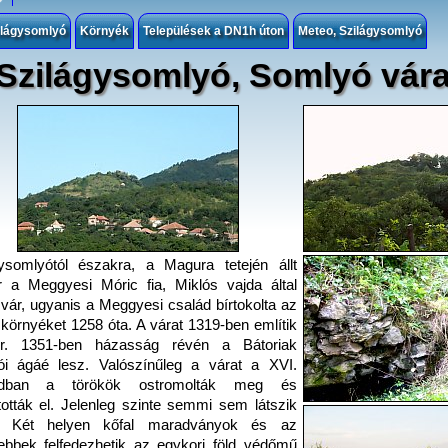
zilágysomlyó
Környék
Települések a DN1h úton
Meteo, Szilágysomlyó
Szilágysomlyó, Somlyó vár
ysomlyótól északra, a Magura tetején állt
 a Meggyesi Móric fia, Miklós vajda által
t vár, ugyanis a Meggyesi család bírtokolta az
környéket 1258 óta. A várat 1319-ben említik
ör. 1351-ben házasság révén a Bátoriak
ói ágáé lesz. Valószínűleg a várat a XVI.
adban a törökök ostromolták meg és
tották el. Jelenleg szinte semmi sem látszik
e. Két helyen kőfal maradványok és az
bbek felfedezhetik az egykori föld védőmű