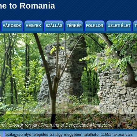
e to Romania
VÁROSOK
HEGYEK
SZÁLLÁS
TÉRKÉP
FOLKLOR
ÜZLETI ÉLET
T
ó
Szilágysomlyó település Szilágy megyében található, 11653 lakosa van.