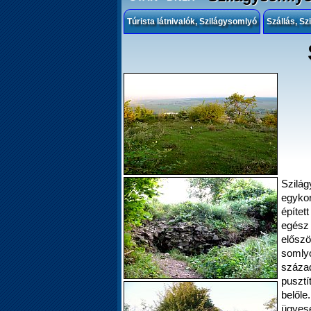
Túrista látnivalók, Szilágysomlyó
Szállás, S
Szilág
egykor
építet
egész 
elősz
somly
száz
pusztí
belől
ügyese