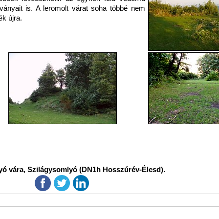
ányait is. A leromolt várat soha többé nem
ék újra.
ó vára, Szilágysomlyó (DN1h Hosszúrév-Élesd).