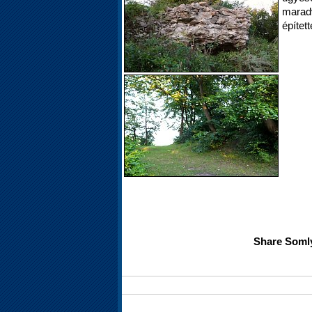
maradv
épített
Share Somly