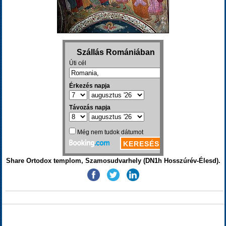
Share Ortodox templom, Szamosudvarhely (DN1h Hosszúrév-Élesd).