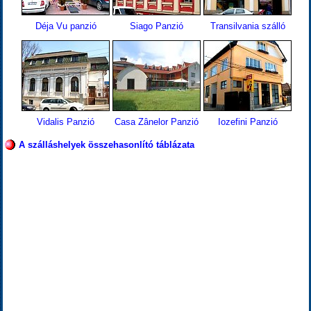
Déja Vu panzió
Siago Panzió
Transilvania szálló
Vidalis Panzió
Casa Zânelor Panzió
Iozefini Panzió
A szálláshelyek összehasonlító táblázata