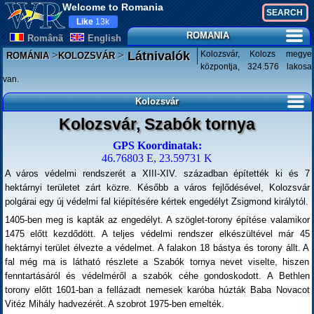
Welcome to Romania
Like
13k
ROMANIA
Românã
English
>
>
Kolozsvár, Kolozs megye
Látnivalók
ROMÁNIA
KOLOZSVÁR
központja, 324.576 lakosa
van.
Kolozsvár
Kolozsvár, Szabók tornya
GPS Koordinatak:
46.76803 E, 23.59731 K
A város védelmi rendszerét a XIII-XIV. században építették ki és 7
hektárnyi területet zárt közre. Később a város fejlődésével, Kolozsvár
polgárai egy új védelmi fal kiépítésére kértek engedélyt Zsigmond királytól.
1405-ben meg is kapták az engedélyt. A szöglet-torony építése valamikor
1475 előtt kezdődött. A teljes védelmi rendszer elkészültével már 45
hektárnyi terület élvezte a védelmet. A falakon 18 bástya és torony állt. A
fal még ma is látható részlete a Szabók tornya nevet viselte, hiszen
fenntartásáról és védelméről a szabók céhe gondoskodott. A Bethlen
torony előtt 1601-ban a fellázadt nemesek karóba húzták Baba Novacot
Vitéz Mihály hadvezérét. A szobrot 1975-ben emelték.