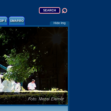
OP 5
GMAP.RO
Hide Img