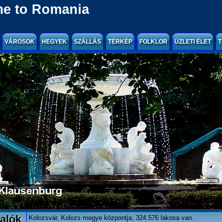
e to Romania
VÁROSOK
HEGYEK
SZÁLLÁS
TÉRKÉP
FOLKLOR
ÜZLETI ÉLET
T
alók
Kolozsvár, Kolozs megye központja, 324.576 lakosa van.