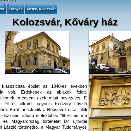
vár
Környék
Meteo, Kolozsvár
Kolozsvár, Kőváry ház
klasszicista épület az 1840-es években
oda volt. Érdekesek az ablakok feletti
tőelemek, mégsem ezek miatt nevezetes. E
n élt és alkotott ugyanis Keőváry László
etíró. Erről tanúskodik a Roosevelt utca felőli
öldszintjén látható emléktábla: "Itt élt és írta
y és Magyarország történetét Dr. újtordai
i László történetíró, a Magyar Tudományos