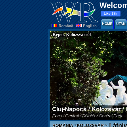
Welcom
Like
13k
HOME
UTAK
Românã
English
Képek Kolozsvárról
Látniv
>
>
ROMÁNIA
KOLOZSVÁR