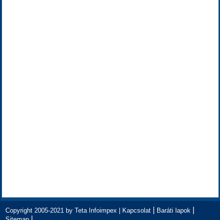
|
|
Copyright 2005-2021 by Teta Infoimpex |
Kapcsolat
Baráti lapok
|
Sitemap