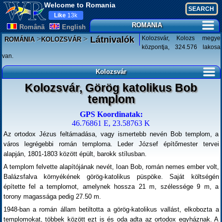
Welcome to Romania
Like
13k
ROMANIA
Românã
English
>
>
Kolozsvár, Kolozs megye
Látnivalók
ROMÁNIA
KOLOZSVÁR
központja, 324.576 lakosa
van.
Kolozsvár
Kolozsvár, Görög katolikus Bob
templom
GPS Koordinatak:
46.76861 E, 23.58763 K
Az ortodox Jézus feltámadása, vagy ismertebb nevén Bob templom, a
város legrégebbi román temploma. Leder József építőmester tervei
alapján, 1801-1803 között épült, barokk stílusban.
A templom felvette alapítójának nevét, Ioan Bob, román nemes ember volt,
Balázsfalva környékének görög-katolikus püspöke. Saját költségén
építette fel a templomot, amelynek hossza 21 m, szélessége 9 m, a
torony magassága pedig 27.50 m.
1948-ban a román állam betiltotta a görög-katolikus vallást, elkobozta a
templomokat, többek között ezt is és oda adta az ortodox egyháznak. A