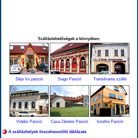
Szálláslehetőségek a környéken:
Déja Vu panzió
Siago Panzió
Transilvania szálló
Vidalis Panzió
Casa Zânelor Panzió
Iozefini Panzió
A szálláshelyek összehasonlító táblázata