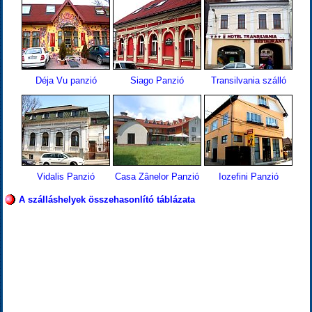
Déja Vu panzió
Siago Panzió
Transilvania szálló
Vidalis Panzió
Casa Zânelor Panzió
Iozefini Panzió
A szálláshelyek összehasonlító táblázata