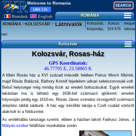
Welcome to Romania
Like
13k
ROMANIA
Românã
English
>
>
Kolozsvár, Kolozs megye
Látnivalók
ROMÁNIA
KOLOZSVÁR
központja, 324.576 lakosa
van.
Kolozsvár
Kolozsvár, Rosas-ház
GPS Koordinatak:
46.77705 E, 23.58865 K
A főtéri Rosás ház a XVI század második felében Petrus Minch főbíróé,
majd Rósás Balázsé, Báthory Kristóf fejedelem udvari sebészorvosáé volt.
Belső helyiségei még mindig őrzik az eredeti boltozásukat. Egyik emeleti
lakásban ma is látható egy 1636-ból származó ajtókeret, emeleti
folyosóján pedig egy 1610-es, Rósás János szenátor özvegyétől származó
átépítési táblát találunk. A ház egy későbbi lakója a Czell család sörözőt
alakított ki a földszintet.
Az emléktábla tanúsága szerint, ebben a házban lakott Fadrusz János, a
Mátyás-szobor
felállítási munkálatai során.