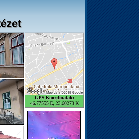
tézet
GPS Koordinatak:
46.77555 E, 23.60273 K