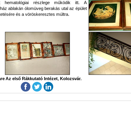
et hematológiai részlege működik itt. A
ház ablakán ólomüveg berakás utal az épület
tetésére és a vöröskeresztes múltra.
re Az első Rákkutató Intézet, Kolozsvár.