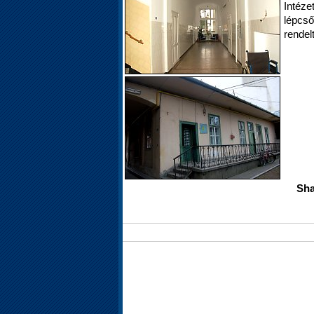
Intéz
lépcső
rendel
Sha