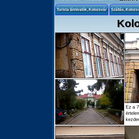
Turista látnivalók, Kolozsvár
Szállás, Kolozs
Kolo
Ez a 7
értele
kezde