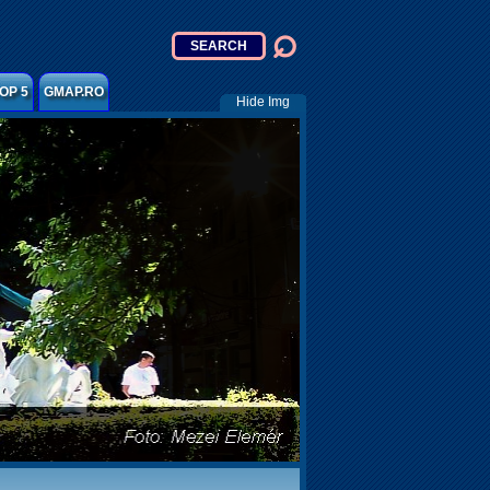
OP 5
GMAP.RO
Hide Img