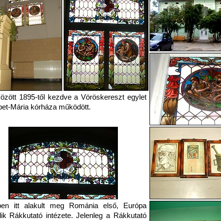
között 1895-től kezdve a Vöröskereszt egylet
et-Mária kórháza működött.
ben itt alakult meg Románia első, Európa
k Rákkutató intézete. Jelenleg a Rákkutató