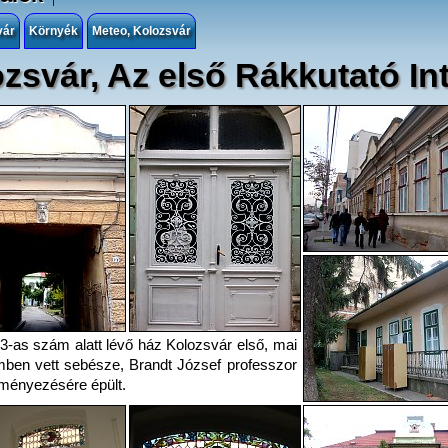
vár
Környék
Meteo, Kolozsvár
zsvár, Az első Rákkutató In
3-as szám alatt lévő ház Kolozsvár első, mai
mben vett sebésze, Brandt József professzor
ményezésére épült.