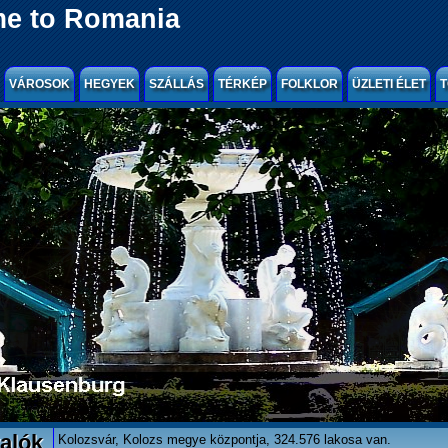
e to Romania
VÁROSOK
HEGYEK
SZÁLLÁS
TÉRKÉP
FOLKLOR
ÜZLETI ÉLET
T
alók
Kolozsvár, Kolozs megye központja, 324.576 lakosa van.