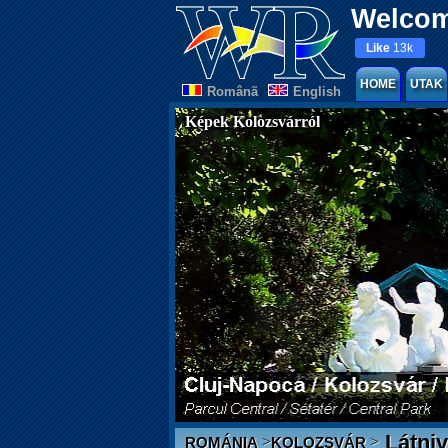
Welcom
Like
13k
HOME
UTAK
Românã
English
Képek Kolozsvárról
Látniv
>
>
ROMÁNIA
KOLOZSVÁR