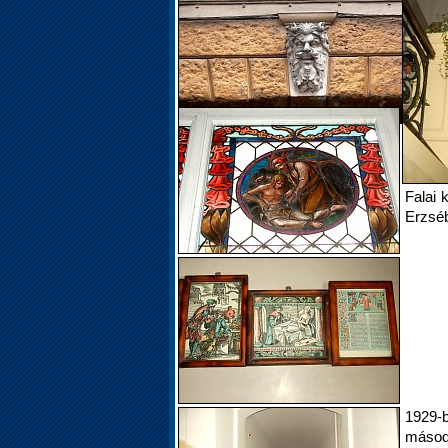
Falai 
Erzséb
1929-
másodi