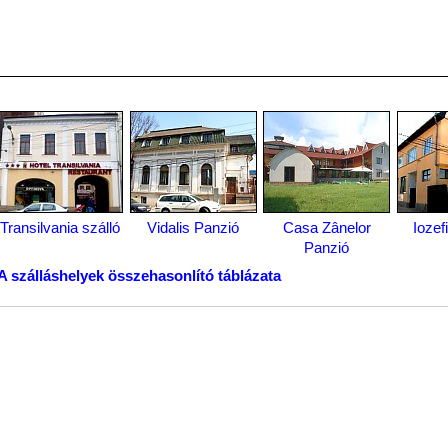
Transilvania szálló
Vidalis Panzió
Casa Zânelor
Iozef
Panzió
A szálláshelyek összehasonlító táblázata