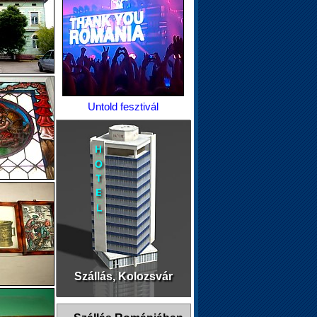
Untold fesztivál
Szállás, Kolozsvár