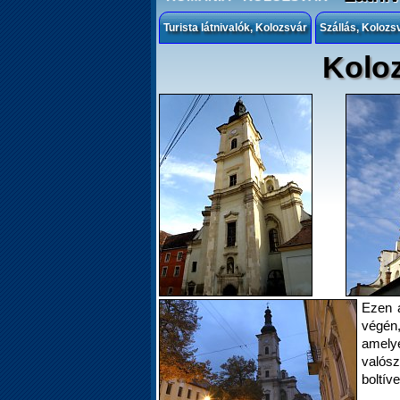
Turista látnivalók, Kolozsvár
Szállás, Kolozs
Kolo
Ezen a
végén,
amelye
valós
boltív