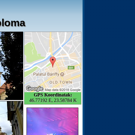
ploma
GPS Koordinatak:
46.77192 E, 23.58784 K