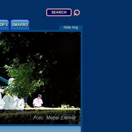
OP 5
GMAP.RO
Hide Img