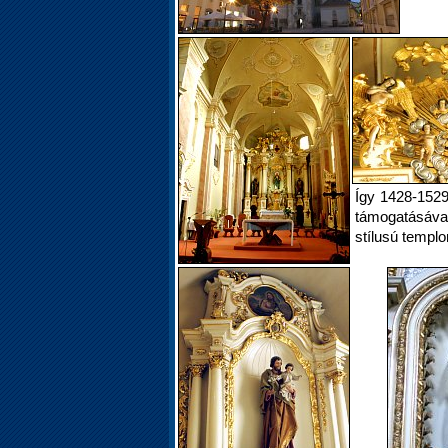
Így 1428-1529
támogatásával 
stílusú templo