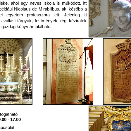
ke, ahol egy neves iskola is működött. Itt
 például Nicolaus de Mirabilibus, aki később a
ei egyetem professzora lett. Jelenleg itt
s vallási tárgyak, festmények, régi kéziratok
 gazdag könyvtár található.
togatható
.00 - 17.00
pcsolat