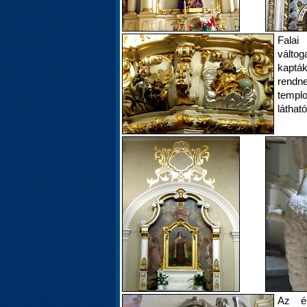
Falai
válto
kaptá
rendn
templo
látható
Az ép