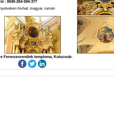
Tel : 0040-264-594-377
nyelveken hívhat: magyar, román
e Ferencesrendiek temploma, Kolozsvár.