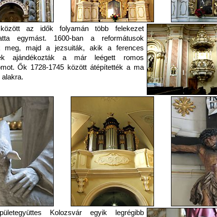
 között az idők folyamán több felekezet
gatta egymást. 1600-ban a reformátusok
k meg, majd a jezsuiták, akik a ferences
ek ajándékozták a már leégett romos
mot. Ők 1728-1745 között átépítették a ma
 alakra.
ületegyüttes Kolozsvár egyik legrégibb