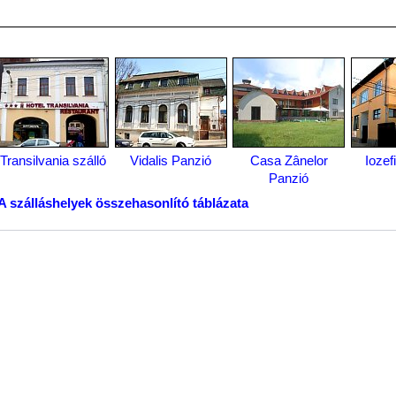
Transilvania szálló
Vidalis Panzió
Casa Zânelor
Iozef
Panzió
A szálláshelyek összehasonlító táblázata