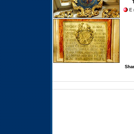
E 
Shar