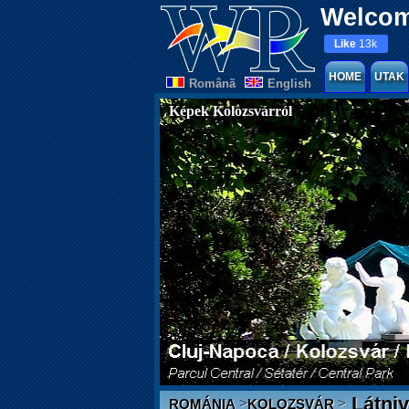
Welcom
Like
13k
HOME
UTAK
Românã
English
Képek Kolozsvárról
Látniv
>
>
ROMÁNIA
KOLOZSVÁR