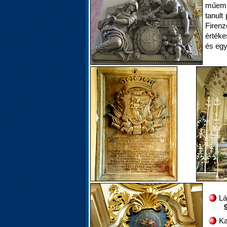
műemlé
tanult
Firenz
értéke
és egy
Lá
9
Ka