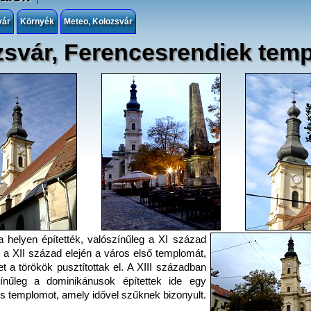
vár
Környék
Meteo, Kolozsvár
zsvár, Ferencesrendiek tem
 helyen építették, valószínűleg a XI század
 a XII század elején a város első templomát,
t a törökök pusztítottak el. A XIII században
zínűleg a dominikánusok építettek ide egy
es templomot, amely idővel szűknek bizonyult.