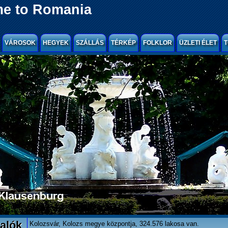
e to Romania
VÁROSOK
HEGYEK
SZÁLLÁS
TÉRKÉP
FOLKLOR
ÜZLETI ÉLET
T
alók
Kolozsvár, Kolozs megye központja, 324.576 lakosa van.