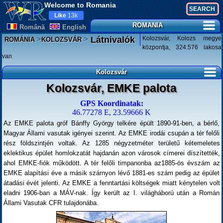
Welcome to Romania
Like
13k
ROMANIA
Românã
English
>
>
Kolozsvár, Kolozs megye
Látnivalók
ROMÁNIA
KOLOZSVÁR
központja, 324.576 lakosa
van.
Kolozsvár
Kolozsvár, EMKE palota
GPS Koordinatak:
46.77278 E, 23.59666 K
Az EMKE palota gróf Bánffy György telkére épült 1890-91-ben, a bérlő,
Magyar Állami vasutak igényei szerint. Az EMKE irodái csupán a tér felőli
rész földszintjén voltak. Az 1285 négyzetméter területű kétemeletes
eklektikus épület homlokzatát hajdanán azon városok címerei díszítették,
ahol EMKE-fiók működött. A tér felőli timpanonba az1885-ös évszám az
EMKE alapítási éve a másik szárnyon lévő 1881-es szám pedig az épület
átadási évét jelenti. Az EMKE a fenntartási költségek miatt kénytelen volt
eladni 1906-ban a MÁV-nak. Így került az I. világháború után a Román
Állami Vasutak CFR tulajdonába.