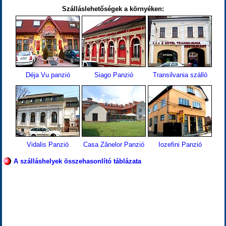
Szálláslehetőségek a környéken:
Déja Vu panzió
Siago Panzió
Transilvania szálló
Vidalis Panzió
Casa Zânelor Panzió
Iozefini Panzió
A szálláshelyek összehasonlító táblázata