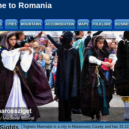
e to Romania
S
CITIES
MOUNTAINS
ACCOMODATION
MAPS
FOLKLORE
BUSINE
Sights
Sighetu Marmație is a city in Maramureș County and has 33.122