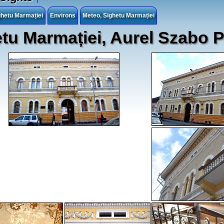
hetu Marmației
Environs
Meteo, Sighetu Marmației
tu Marmației, Aurel Szabo 