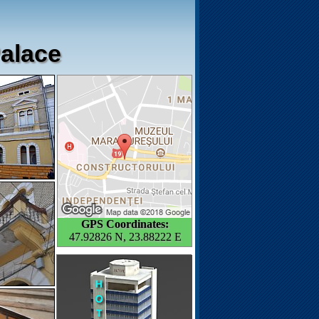
Palace
GPS Coordinates:
47.92826 N, 23.88222 E