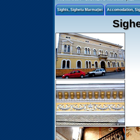
Sights, Sighetu Marmației
Accomodation, Sig
Sighe