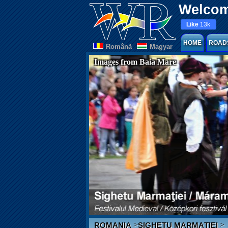
Welcom
Like
13k
HOME
ROAD
Românã
Magyar
Images from Baia Mare
>
>
ROMANIA
SIGHETU MARMAȚIEI