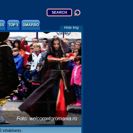
SS
TOP 5
GMAP.RO
Hide Img
 inhabitants.