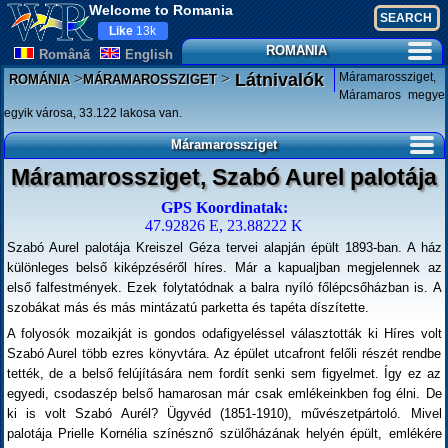
Welcome to Romania
Like
13k
ROMANIA
Românã
English
>
>
Máramarossziget,
Látnivalók
ROMÁNIA
MÁRAMAROSSZIGET
Máramaros megye
egyik városa, 33.122 lakosa van.
Máramarossziget
Máramarossziget, Szabó Aurel palotája
GPS Koordinatak:
47.92826 E, 23.88222 K
Szabó Aurel palotája Kreiszel Géza tervei alapján épült 1893-ban. A ház
különleges belső kiképzéséről híres. Már a kapualjban megjelennek az
első falfestmények. Ezek folytatódnak a balra nyíló főlépcsőházban is. A
szobákat más és más mintázatú parketta és tapéta díszítette.
A folyosók mozaikját is gondos odafigyeléssel választották ki Híres volt
Szabó Aurel több ezres könyvtára. Az épület utcafront felőli részét rendbe
tették, de a belső felújítására nem fordít senki sem figyelmet. Így ez az
egyedi, csodaszép belső hamarosan már csak emlékeinkben fog élni. De
ki is volt Szabó Aurél? Ügyvéd (1851-1910), művészetpártoló. Mivel
palotája Prielle Kornélia színésznő szülőházának helyén épült, emlékére