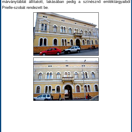
márványtáblát állítatott, lakásában pedig a színésznő emléktárgyaiból
Prielle-szobát rendezett be.