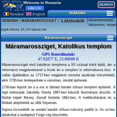
Welcome to Romania
Like
13k
ROMANIA
Românã
English
>
>
Máramarossziget,
Látnivalók
ROMÁNIA
MÁRAMAROSSZIGET
Máramaros megye
egyik városa, 33.122 lakosa van.
Máramarossziget
Máramarossziget, Katolikus templom
GPS Koordinatak:
47.92877 E, 23.88688 K
Máramarossziget első katolikus temploma a XII század körül épült, ám a
reformáció megjelenésével a hívek és a templom is reformátussá lesz. A
vallás újjáéledése az 1717-ben megjelenő minorita atyáknak köszönhető,
akik 1730-ban letelepednek a városban, iskolát építenek.
1736-ban fejezik be a a ma is látható barokk stílusú templom építését. A
hajó boltozatát Jakobély Károly 1887-ben készült festményei díszítik, A
főoltár képét Mezey József festette 1862-ben. A mellékoltárokat és a
főoltárt átépítették az idők folyamán.
Sajnos kicserélték az eredeti barokk stílusú márvány padlót is. Az színes
ablakokat a budapesti Forgó cég készítette.