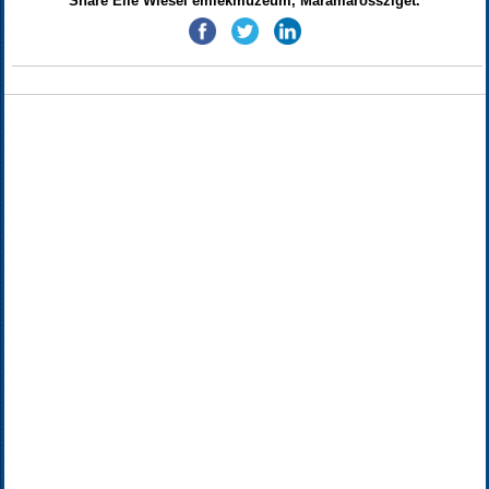
Share Elie Wiesel emlékmúzeum, Máramarossziget.