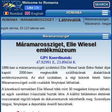
Welcome to Romania
Like
13k
ROMANIA
Românã
English
>
>
Máramarossziget,
Látnivalók
ROMÁNIA
MÁRAMAROSSZIGET
Máramaros megye
egyik városa, 33.122 lakosa van.
Máramarossziget
Máramarossziget, Elie Wiesel
emlékmúzeum
GPS Koordinatak:
47.92991 E, 23.89434 K
1986-ban a máramarosszigeti születésű Elie Wiesel tanár Béke Nobel díjat
kapott. 2000-ben megkezdték szülőházának átalakítását
emlékmúzeummá. Az első szobában, a régi bútorok feletti falon
Máramarosszigeti zsidó családok fényképei láthatóak.
A következő termekben Elie Wiesel több mint 30 megjelent könyve látható,
az egyik sarokban íróasztalát hozták létre. A kiállító felületeken életének
mozzanatait rögzítő képek és dokumentumok tekinthetők meg. Személyes
tárgyai, fényképei a deportálás éveiről beszélnek.