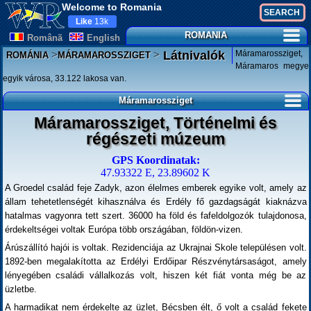
Welcome to Romania
Like
13k
ROMANIA
Românã
English
>
>
Máramarossziget,
Látnivalók
ROMÁNIA
MÁRAMAROSSZIGET
Máramaros megye
egyik városa, 33.122 lakosa van.
Máramarossziget
Máramarossziget, Történelmi és
régészeti múzeum
GPS Koordinatak:
47.93322 E, 23.89602 K
A Groedel család feje Zadyk, azon élelmes emberek egyike volt, amely az
állam tehetetlenségét kihasználva és Erdély fő gazdagságát kiaknázva
hatalmas vagyonra tett szert. 36000 ha föld és fafeldolgozók tulajdonosa,
érdekeltségei voltak Európa több országában, földön-vizen.
Árúszállító hajói is voltak. Rezidenciája az Ukrajnai Skole településen volt.
1892-ben megalakította az Erdélyi Erdőipar Részvénytársaságot, amely
lényegében családi vállalkozás volt, hiszen két fiát vonta még be az
üzletbe.
A harmadikat nem érdekelte az üzlet, Bécsben élt, ő volt a család fekete