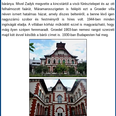
báránya. Mivel Zadyk megvette a kincstártól a visói fűrésztelepet és az ott
felhalmozott faárút, Máramarosszigeten is felépíti ezt a Groeder villa
néven ismert hatalmas házat, amely díszes belteréről, a benne lévő igen
nagyszámú szobor és festményről is híres volt. 1944-ben minden
ingóságát eladja. A villában kórház működött ezzel is magyarázható, hogy
máig ilyen szépen fennmaradt. Groedel 1903-ban nemesi rangot szerzett
majd két évvel később a bárói címet is. 1930-ban Budapesten hal meg.