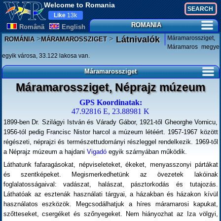
Welcome to Romania
Like
13k
ROMANIA
Românã
English
>
>
Máramarossziget,
Látnivalók
ROMÁNIA
MÁRAMAROSSZIGET
Máramaros megye
egyik városa, 33.122 lakosa van.
Máramarossziget
Máramarossziget, Néprajz múzeum
GPS Koordinatak:
47.92816 E, 23.88981 K
1899-ben Dr. Szilágyi István és Várady Gábor, 1921-től Gheorghe Vornicu,
1956-tól pedig Francisc Nistor harcol a múzeum létéért. 1957-1967 között
régészeti, néprajzi és természettudományi részleggel rendelkezik. 1969-től
a Néprajz múzeum a hajdani
Vigadó
egyik szárnyában működik.
Láthatunk fafaragásokat, népviseleteket, ékeket, menyasszonyi pártákat
és szentképeket. Megismerkedhetünk az övezetek lakóinak
foglalatosságaival: vadászat, halászat, pásztorkodás és tutajozás.
Láthatóak az esztenák használati tárgyai, a házakban és házakon kívül
használatos eszközök. Megcsodálhatjuk a híres máramarosi kapukat,
szőtteseket, csergéket és szőnyegeket. Nem hiányozhat az Iza völgyi,