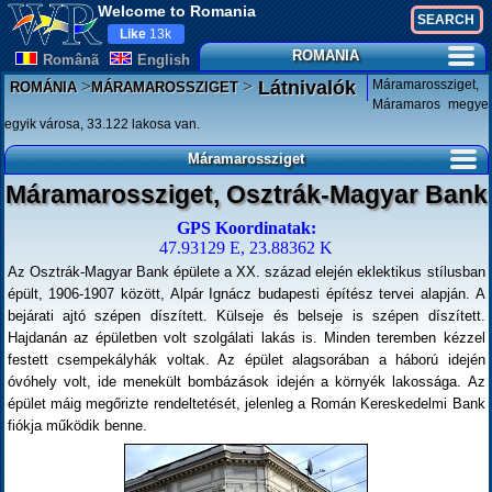
Welcome to Romania
Like
13k
ROMANIA
Românã
English
>
>
Máramarossziget,
Látnivalók
ROMÁNIA
MÁRAMAROSSZIGET
Máramaros megye
egyik városa, 33.122 lakosa van.
Máramarossziget
Máramarossziget, Osztrák-Magyar Bank
GPS Koordinatak:
47.93129 E, 23.88362 K
Az Osztrák-Magyar Bank épülete a XX. század elején eklektikus stílusban
épült, 1906-1907 között, Alpár Ignácz budapesti építész tervei alapján. A
bejárati ajtó szépen díszített. Külseje és belseje is szépen díszített.
Hajdanán az épületben volt szolgálati lakás is. Minden teremben kézzel
festett csempekályhák voltak. Az épület alagsorában a háború idején
óvóhely volt, ide menekült bombázások idején a környék lakossága. Az
épület máig megőrizte rendeltetését, jelenleg a Román Kereskedelmi Bank
fiókja működik benne.