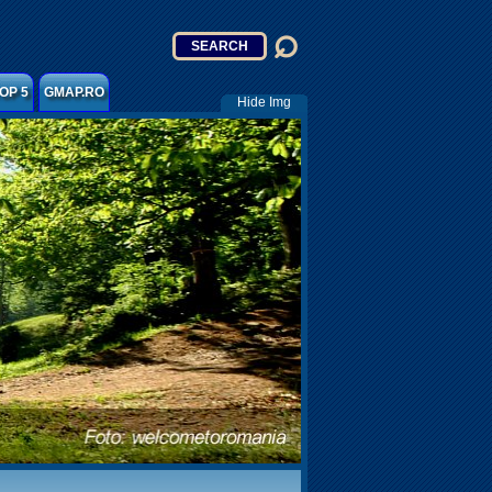
OP 5
GMAP.RO
Hide Img