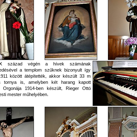
X század végén a hívek számának
edésével a templom szűknek bizonyult így
911 között átépítették, akkor készült 33 m
 tornya is, amelyben két harang kapott
t. Orgonája 1914-ben készült, Rieger Ottó
sti mester műhelyében.