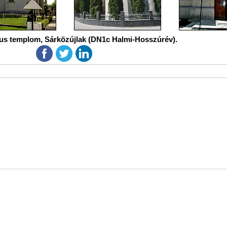
kus templom, Sárközújlak (DN1c Halmi-Hosszúrév).