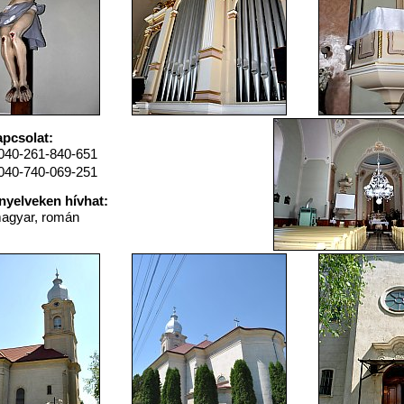
pcsolat:
040-261-840-651
040-740-069-251
nyelveken hívhat:
agyar, román