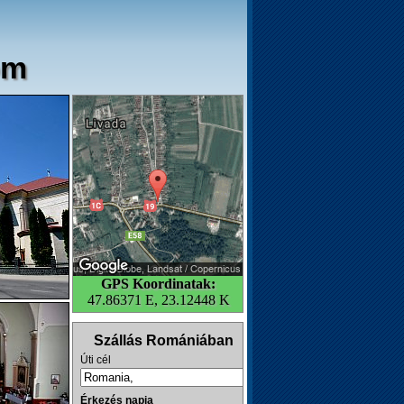
om
GPS Koordinatak:
47.86371 E, 23.12448 K