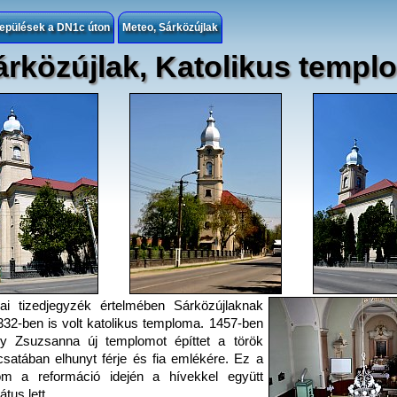
lepülések a DN1c úton
Meteo, Sárközújlak
árközújlak, Katolikus templ
ai tizedjegyzék értelmében Sárközújlaknak
32-ben is volt katolikus temploma. 1457-ben
ry Zsuzsanna új templomot építtet a török
 csatában elhunyt férje és fia emlékére. Ez a
om a reformáció idején a hívekkel együtt
tus lett.