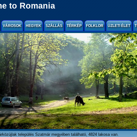
e to Romania
VÁROSOK
HEGYEK
SZÁLLÁS
TÉRKÉP
FOLKLOR
ÜZLETI ÉLET
T
rközújlak település Szatmár megyében található, 4824 lakosa van.