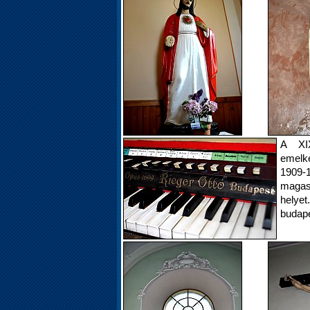
A XI
emelk
1909-1
magas
helye
budape