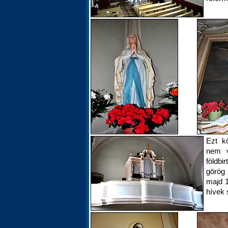
Ezt k
nem v
földb
görög 
majd 1
hívek