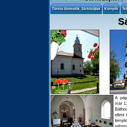
Túrista látnivalók, Sárközújlak
Környék
Te
S
A páp
már 13
Bátho
elleni
templ
reformá