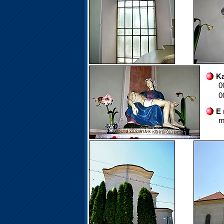
Ka
0
0
E 
m