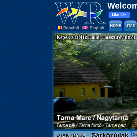
Welcom
Like
13k
HOME
UTAK
Românã
English
Képek a DN1c Halmi-Hosszúrév útról
Sárközújlak
Sá
>
>
UTAK
DN1C