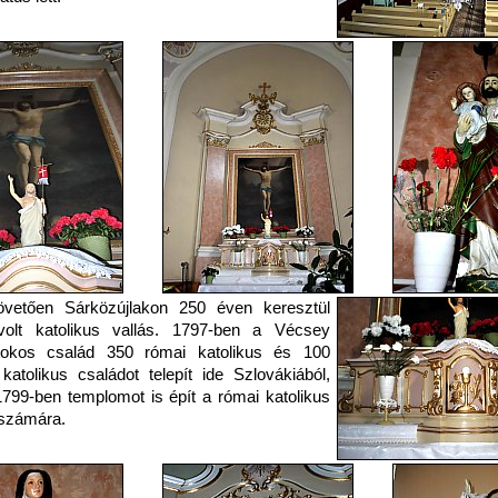
övetően Sárközújlakon 250 éven keresztül
olt katolikus vallás. 1797-ben a Vécsey
irtokos család 350 római katolikus és 100
katolikus családot telepít ide Szlovákiából,
799-ben templomot is épít a római katolikus
 számára.