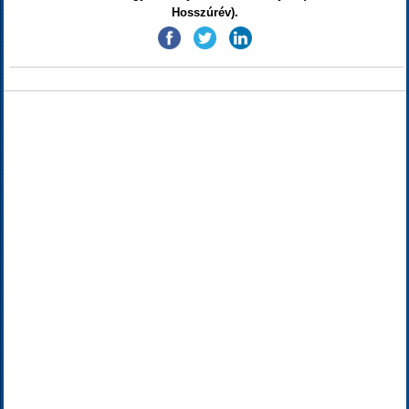
Hosszúrév).