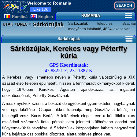
Welcome to Romania
Like
13k
ROMANIA
Românã
English
>
>
Sárközújlak település Szatmár
Sárközújlak
UTAK
DN1C
megyében található, 4824 lakosa van.
Sárközújlak
Sárközújlak, Kerekes vagy Péterffy
kúria
GPS Koordinatak:
47.88221 E, 23.11887 K
A Kerekes, vagy ismertebb nevén a Péterffy kúria valószínűleg a XIX
század első felében épülhetett, hiszen a fennmaradt okmányokból kiderül,
hogy 1876-ban Kerekes Ágoston ajándékozza az ingatlant
unokaöccsének, Péterffy Gusztávnak.
A rossz nyelvek szerint a bőkezű de egyébként gyermektelen nagybátynak
volt egy kikötése. Csupán akkor kaphatja meg Gusztáv a kúriát, ha
feleségül veszi Bónis Bertát. A feltételnek eleget téve a két földbirtokos
családból származó fiatal párnak nem jelentett különösebb gondot hat
fiúgyermekük felnevelése. A Sárközújlak központjában látható nagyméretű
kúria bejárata oszlopokkal díszített, alatta boltíves pince van.