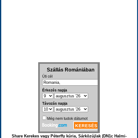
Share Kerekes vagy Péterffy kúria, Sárközújlak (DN1c Halmi-