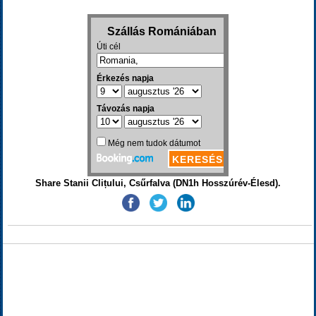
Share Stanii Clițului, Csűrfalva (DN1h Hosszúrév-Élesd).