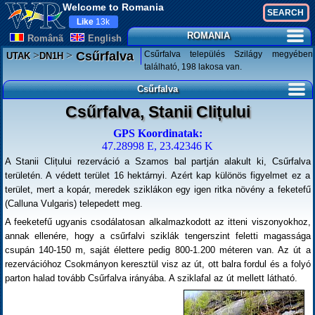
Welcome to Romania
Like
13k
ROMANIA
Românã
English
>
>
Csűrfalva település Szilágy megyében
Csűrfalva
UTAK
DN1H
található, 198 lakosa van.
Csűrfalva
Csűrfalva, Stanii Clițului
GPS Koordinatak:
47.28998 E, 23.42346 K
A Stanii Clițului rezerváció a Szamos bal partján alakult ki, Csűrfalva
területén. A védett terület 16 hektárnyi. Azért kap különös figyelmet ez a
terület, mert a kopár, meredek sziklákon egy igen ritka növény a feketefű
(Calluna Vulgaris) telepedett meg.
A feeketefű ugyanis csodálatosan alkalmazkodott az itteni viszonyokhoz,
annak ellenére, hogy a csűrfalvi sziklák tengerszint feletti magassága
csupán 140-150 m, saját élettere pedig 800-1.200 méteren van. Az út a
rezervációhoz Csokmányon keresztül visz az út, ott balra fordul és a folyó
parton halad tovább Csűrfalva irányába. A sziklafal az út mellett látható.