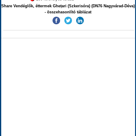
Share Vendéglők, éttermek Ghețari (Szkerisóra) (DN76 Nagyvárad-Déva)
- összehasonlító táblázat