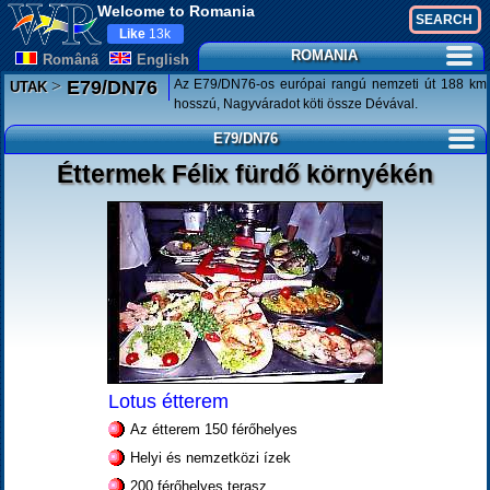
Welcome to Romania
Like
13k
ROMANIA
Românã
English
>
Az E79/DN76-os európai rangú nemzeti út 188 km
E79/DN76
UTAK
hosszú, Nagyváradot köti össze Dévával.
E79/DN76
Éttermek Félix fürdő környékén
Lotus étterem
Az étterem 150 férőhelyes
Helyi és nemzetközi ízek
200 férőhelyes terasz