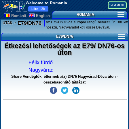
Welcome to Romania
Like
13k
ROMANIA
Românã
English
>
Az E79/DN76-os európai rangú nemzeti út 188 km
E79/DN76
UTAK
hosszú, Nagyváradot köti össze Dévával.
E79/DN76
Étkezési lehetőségek az E79/ DN76-os
úton
Félix fürdő
Nagyvárad
Share Vendéglők, éttermek a(z) DN76 Nagyvárad-Déva úton -
összehasonlító táblázat