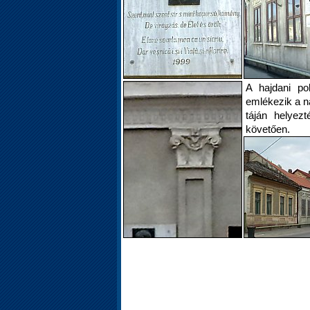
A hajdani po
emlékezik a n
táján helyez
követően.