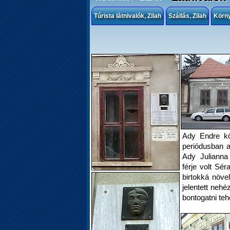
Túrista látnivalók, Zilah
Szállás, Zilah
Körn
Ady Endre köz
periódusban a
Ady Julianna
férje volt Sé
birtokká növ
jelentett nehé
bontogatni teh