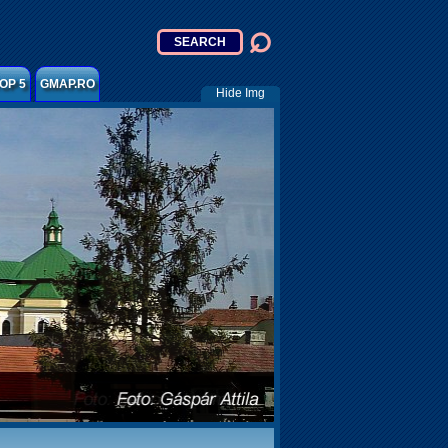
OP 5
GMAP.RO
Hide Img