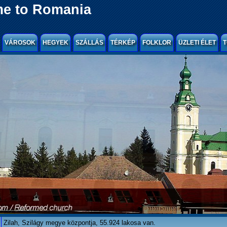
e to Romania
VÁROSOK
HEGYEK
SZÁLLÁS
TÉRKÉP
FOLKLOR
ÜZLETI ÉLET
T
Zilah, Szilágy megye központja, 55.924 lakosa van.