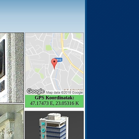
GPS Koordinatak:
47.17473 E, 23.05316 K