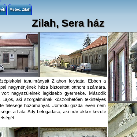
yék
Meteo, Zilah
Zilah, Sera ház
épiskolai tanulmányait Zilahon folytatta. Ebben a
pai nagynénjének háza biztosított otthont számára.
 volt nagyszüleinek legkisebb gyermeke. Második
ra Lajos, aki szorgalmának köszönhetően tekintélyes
elte felesége hozományát. Jómódú gazda lévén nem
zséget a fiatal Ady befogadása, aki már akkor kezdte
etségét.