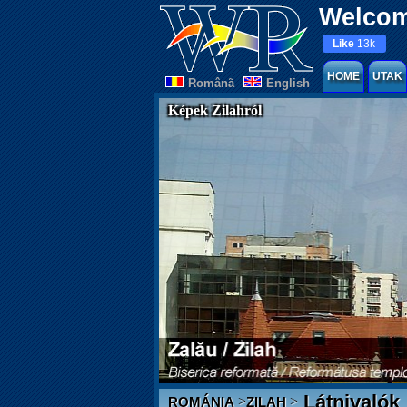
Welcom
Like
13k
HOME
UTAK
Românã
English
Képek Zilahról
Látnivalók
>
>
ROMÁNIA
ZILAH