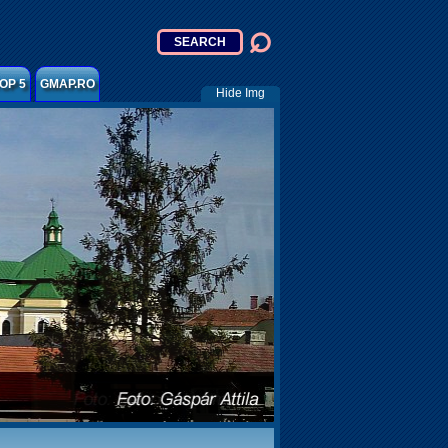
OP 5
GMAP.RO
Hide Img