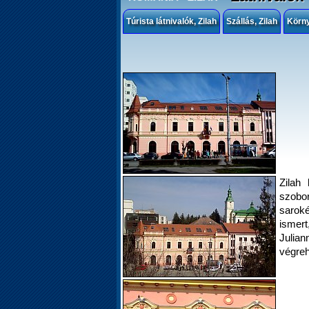
Túrista látnivalók, Zilah
Szállás, Zilah
Körn
Zilah 
szobo
sarok
ismer
Julian
végreh