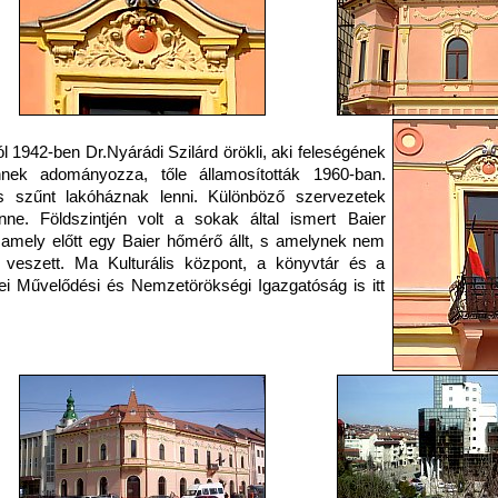
l 1942-ben Dr.Nyárádi Szilárd örökli, aki feleségének
nek adományozza, tőle államosították 1960-ban.
 szűnt lakóháznak lenni. Különböző szervezetek
ne. Földszintjén volt a sokak által ismert Baier
 amely előtt egy Baier hőmérő állt, s amelynek nem
veszett. Ma Kulturális központ, a könyvtár és a
i Művelődési és Nemzetörökségi Igazgatóság is itt