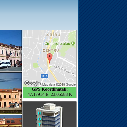
GPS Koordinatak:
47.17914 E, 23.05588 K