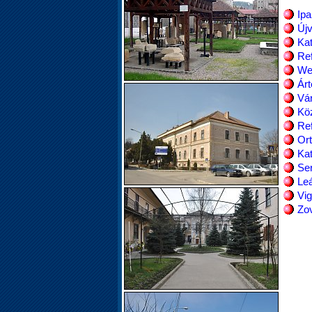
Ipa
Újv
Kat
Re
We
Árt
Vá
Köz
Re
Or
Kat
Se
Leá
Vi
Zo