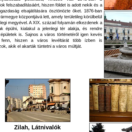
k felszabadításáért, hiszen földet is adott nekik és a
azdaság elsajátítására ösztönözte őket. 1876-ban
vármegye központjává lett, amely területileg körülbelül
nlegi megyével. A XIX. század folyamán elkezdenek a
 épülni, kialakul a jelenlegi tér alakja, és rendre
épületek is. Sajnos a város történetéről igen kevés
fenn, hiszen a város levéltárát több ízben is
ok, akik el akarták tüntetni a város múltját.
Zilah, Látnivalók