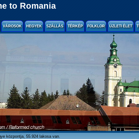
e to Romania
VÁROSOK
HEGYEK
SZÁLLÁS
TÉRKÉP
FOLKLOR
ÜZLETI ÉLET
T
gye központja, 55.924 lakosa van.