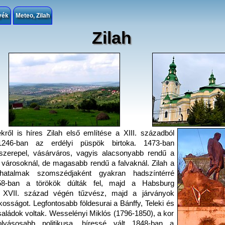
yék
Meteo, Zilah
Zilah
ekről is híres Zilah első említése a XIII. századból
1246-ban az erdélyi püspök birtoka. 1473-ban
szerepel, vásárváros, vagyis alacsonyabb rendű a
d városoknál, de magasabb rendű a falvaknál. Zilah a
yhatalmak szomszédjaként gyakran hadszíntérré
658-ban a törökök dúlták fel, majd a Habsburg
 XVII. század végén tűzvész, majd a járványok
akosságot. Legfontosabb földesurai a Bánffy, Teleki és
aládok voltak. Wesselényi Miklós (1796-1850), a kor
olyásosabb politikusa, híressé vált 1848-ban a