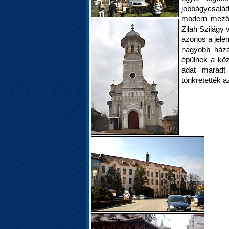
jobbágycsaládo
modern mezőg
Zilah Szilágy 
azonos a jele
nagyobb házak
épülnek a köz
adat maradt 
tönkretették az