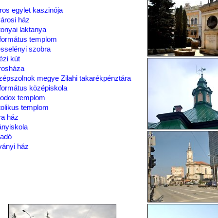
ros egylet kaszinója
árosi ház
onyai laktanya
formátus templom
sselényi szobra
ézi kút
rosháza
épszolnok megye Zilahi takarékpénztára
formátus középiskola
todox templom
olikus templom
ra ház
nyiskola
gadó
ványi ház