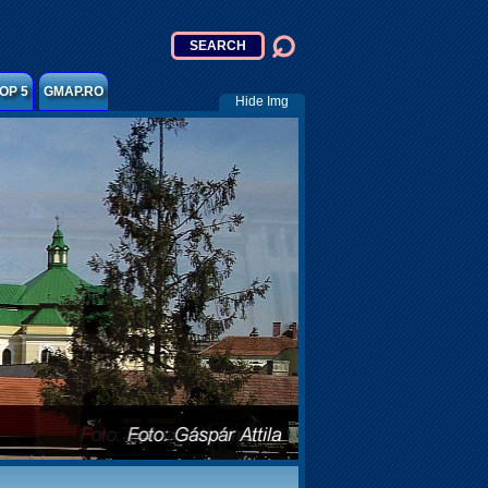
OP 5
GMAP.RO
Hide Img