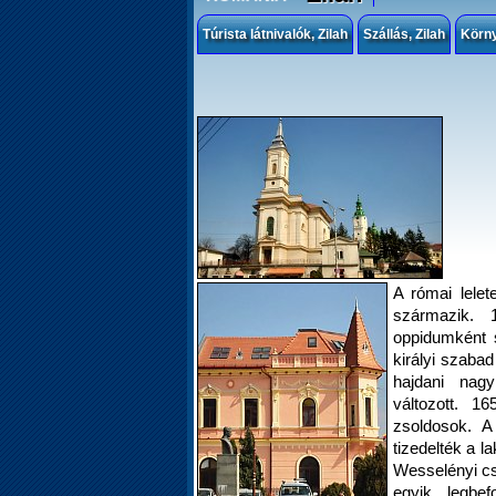
Túrista látnivalók, Zilah
Szállás, Zilah
Körn
A római lelet
származik. 
oppidumként 
királyi szaba
hajdani nag
változott. 1
zsoldosok. A
tizedelték a l
Wesselényi cs
egyik legbef