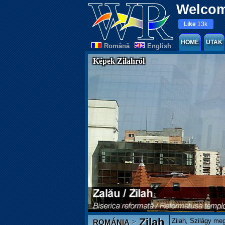
Welcom
Like
13k
HOME
UTAK
Românã
English
Képek Zilahról
Zilah
Zilah, Szilágy me
>
ROMÁNIA