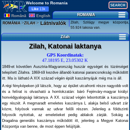
Welcome to Romania
Like
13k
ROMANIA
Românã
English
>
>
Zilah, Szilágy megye központja,
Látnivalók
ROMÁNIA
ZILAH
55.924 lakosa van.
Zilah
Zilah, Katonai laktanya
GPS Koordinatak:
47.18195 E, 23.05302 K
1849-et követően Ausztria-Magyarország huszár egységet és tüzérséget
telepített Zilahra. 1869-től kezdve állandó katonai parancsnokság működött
itt. Ma is látható A XIX század végén épült kaszárnyájuk még ma is áll.
A régi fényképeken jól látszik, hogy az épület utcafronti része nagyobb volt
és a felírat is olvasható a homlokzatán: báró Fejérváry-magyar királyi
honvédgyalogsági laktanya. A XX. század végén lebontották a kaszárnya
egy részét. A megmaradt emeletes kaszárnya L alakja belső udvart zár
közre, folyósok vannak az udvar felőli részen. Jelenleg a földszinti
folyosók nyitottak, az emeletieket pedig ablakok zárják. Sokáig a
Dragalina generális kaszárnya működött itt, jelenleg a Megyei Katonai
Központja van benne, de most éppen felújítják.