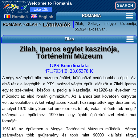
Welcome to Romania
Like
13k
ROMANIA
Românã
English
>
>
Zilah, Szilágy megye központja,
Látnivalók
ROMÁNIA
ZILAH
55.924 lakosa van.
Zilah
Zilah, Iparos egylet kaszinója,
Történelmi Múzeum
GPS Koordinatak:
47.17934 E, 23.05378 K
A négy szárnyból álló múzeum épület, különböző periódusokban épült. Az
első rész a legrégibb, a XIX. század végén épült, először a Zilahi Iparos
egylet székhelye, később a pedig a kaszinója. Az1920-as években itt
működött az első román gimnázium. Az államosítást követően könyvtár
volt az épületben. A két világháború között hozzáépítettek egy dísztermet,
amelyet 1970 környékén két emeletre osztottak, valamint építettek még 2
szárnyat az épülethez. 1990-ben egy újabb épületrésszel elérte mai
formáját.
1951-től az épületben a Megyei Történelmi Múzeum működik. Három
szárnyában több gyűjtemény és több mint 90000 kiállítási tárgy: