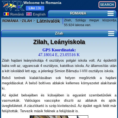
Welcome to Romania
Like
13k
ROMANIA
Românã
English
>
>
Zilah, Szilágy megye központja,
Látnivalók
ROMÁNIA
ZILAH
55.924 lakosa van.
Zilah
Zilah, Leányiskola
GPS Koordinatak:
47.18014 E, 23.05516 K
Zilah hajdani leányiskolája 4 osztályos polgári iskola volt. Az épülettől
balra volt az, ugyancsak 4 osztályos, katolikus iskola. Az államosítás után
a két iskolából lett egy, a jelenlegi Simion Bărnuțiu I-VIII osztályos iskola.
Belső terének kialakításában sok helyen megőrizték a hajdani
megoldásokat. A belső boltíves ablakok kellemes környezetet alakítanak
ki.
Az épület belsejében és külsejében is egyaránt szembetűnőek a
vasmunkák. Valóságos vascsipke díszíti az ablakok és ajtók
üvegfelületeit. A zászlótartó is szép kivitelezésű. Az épület egyik felét már
felújították. Tervezik másik felének a felújítását is.