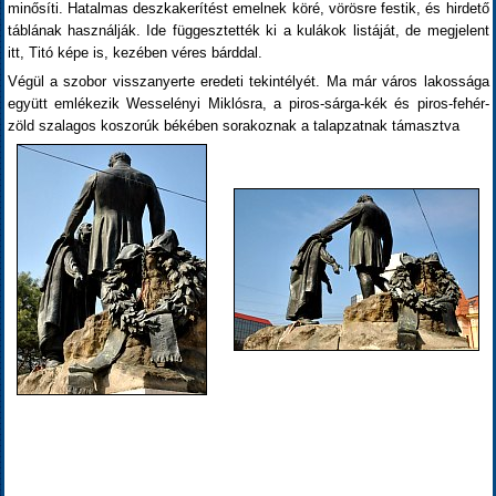
minősíti. Hatalmas deszkakerítést emelnek köré, vörösre festik, és hirdető
táblának használják. Ide függesztették ki a kulákok listáját, de megjelent
itt, Titó képe is, kezében véres bárddal.
Végül a szobor visszanyerte eredeti tekintélyét. Ma már város lakossága
együtt emlékezik Wesselényi Miklósra, a piros-sárga-kék és piros-fehér-
zöld szalagos koszorúk békében sorakoznak a talapzatnak támasztva