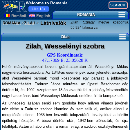
Welcome to Romania
Like
13k
ROMANIA
Românã
English
>
>
Zilah, Szilágy megye központja,
Látnivalók
ROMÁNIA
ZILAH
55.924 lakosa van.
Zilah
Zilah, Wesselényi szobra
GPS Koordinatak:
47.17869 E, 23.05628 K
Fehér márványlapokkal bevont gránittalapzaton áll Wesselényi Miklós
nagyméretű bronzszobra. Az 1848-as események azon jelenetét ábrázolja,
ahol Wesselényi bárónak mond köszönetet egy paraszt a jobbágyok
felszabadításáért. Fadrusz János mintázta, az újpesti Beschorner cég
öntötte ki, és 1902. szeptember 18-án avatták fel a jobbágyfelszabadítás
nagy harcosának báró Wesselényi Miklósnak emléket állító kompozíciót.
Az ünnepség lázában senki sem gondolta hogy milyen viharos jövőnek
néz elébe a Fadrusz szobor. Harminc év sem telik el, amikor elindul a
morgolódás ellene, 1935-ben leszedik talapzatáról, bivalyokkal a börtön
épületéig húzatják. A bécsi döntés után, 1942-ben előhozták, és újra
felállítják. Aztán a háború után, a román világ, a szobrot osztályellenesnek