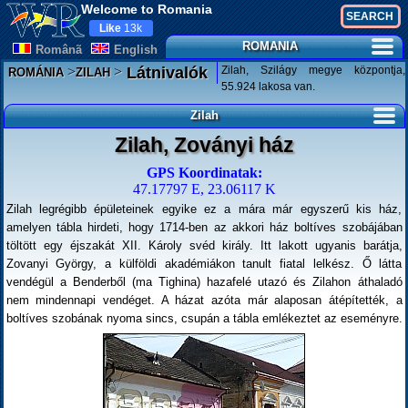
Welcome to Romania
Like
13k
ROMANIA
Românã
English
>
>
Zilah, Szilágy megye központja,
Látnivalók
ROMÁNIA
ZILAH
55.924 lakosa van.
Zilah
Zilah, Zoványi ház
GPS Koordinatak:
47.17797 E, 23.06117 K
Zilah legrégibb épületeinek egyike ez a mára már egyszerű kis ház,
amelyen tábla hirdeti, hogy 1714-ben az akkori ház boltíves szobájában
töltött egy éjszakát XII. Károly svéd király. Itt lakott ugyanis barátja,
Zovanyi György, a külföldi akadémiákon tanult fiatal lelkész. Ő látta
vendégül a Benderből (ma Tighina) hazafelé utazó és Zilahon áthaladó
nem mindennapi vendéget. A házat azóta már alaposan átépítették, a
boltíves szobának nyoma sincs, csupán a tábla emlékeztet az eseményre.