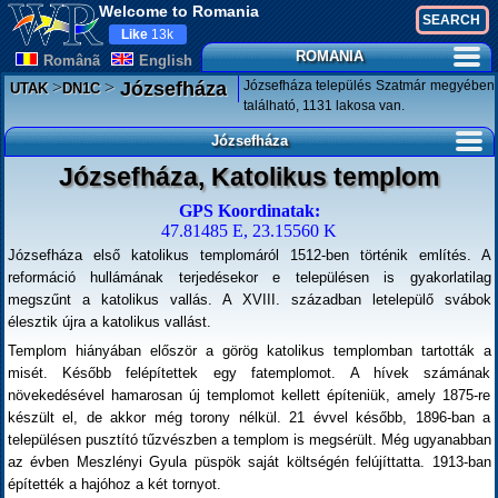
Welcome to Romania
Like
13k
ROMANIA
Românã
English
>
>
Józsefháza település Szatmár megyében
Józsefháza
UTAK
DN1C
található, 1131 lakosa van.
Józsefháza
Józsefháza, Katolikus templom
GPS Koordinatak:
47.81485 E, 23.15560 K
Józsefháza első katolikus templomáról 1512-ben történik említés. A
reformáció hullámának terjedésekor e településen is gyakorlatilag
megszűnt a katolikus vallás. A XVIII. században letelepülő svábok
élesztik újra a katolikus vallást.
Templom hiányában először a görög katolikus templomban tartották a
misét. Később felépítettek egy fatemplomot. A hívek számának
növekedésével hamarosan új templomot kellett építeniük, amely 1875-re
készült el, de akkor még torony nélkül. 21 évvel később, 1896-ban a
településen pusztító tűzvészben a templom is megsérült. Még ugyanabban
az évben Meszlényi Gyula püspök saját költségén felújíttatta. 1913-ban
építették a hajóhoz a két tornyot.