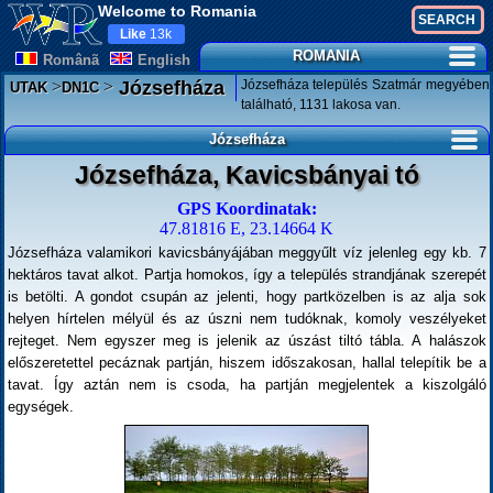
Welcome to Romania
Like
13k
ROMANIA
Românã
English
>
>
Józsefháza település Szatmár megyében
Józsefháza
UTAK
DN1C
található, 1131 lakosa van.
Józsefháza
Józsefháza, Kavicsbányai tó
GPS Koordinatak:
47.81816 E, 23.14664 K
Józsefháza valamikori kavicsbányájában meggyűlt víz jelenleg egy kb. 7
hektáros tavat alkot. Partja homokos, így a település strandjának szerepét
is betölti. A gondot csupán az jelenti, hogy partközelben is az alja sok
helyen hírtelen mélyül és az úszni nem tudóknak, komoly veszélyeket
rejteget. Nem egyszer meg is jelenik az úszást tiltó tábla. A halászok
előszeretettel pecáznak partján, hiszem időszakosan, hallal telepítik be a
tavat. Így aztán nem is csoda, ha partján megjelentek a kiszolgáló
egységek.