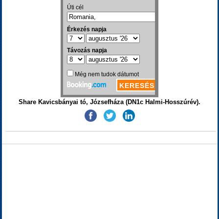
Share Kavicsbányai tó, Józsefháza (DN1c Halmi-Hosszúrév).