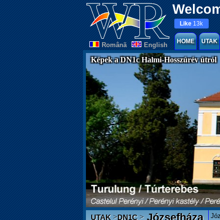
Welcom
Like
13k
HOME
UTAK
Românã
English
Képek a DN1c Halmi-Hosszúrév útról
Józsefháza
Józ
>
>
UTAK
DN1C