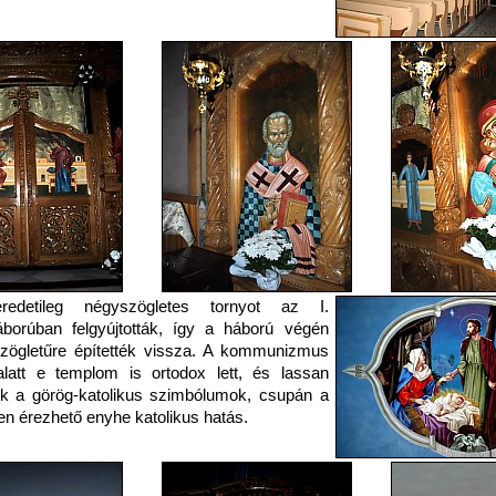
edetileg négyszögletes tornyot az I.
áborúban felgyújtották, így a háború végén
zögletűre építették vissza. A kommunizmus
alatt e templom is ortodox lett, és lassan
ek a görög-katolikus szimbólumok, csupán a
en érezhető enyhe katolikus hatás.