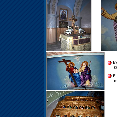
Ka
0
E 
m