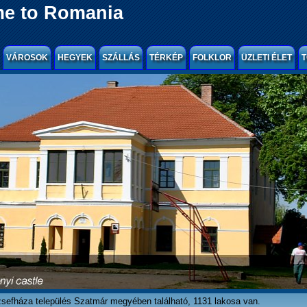
e to Romania
VÁROSOK
HEGYEK
SZÁLLÁS
TÉRKÉP
FOLKLOR
ÜZLETI ÉLET
T
sefháza település Szatmár megyében található, 1131 lakosa van.