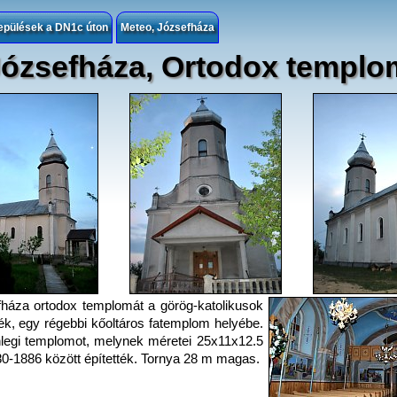
epülések a DN1c úton
Meteo, Józsefháza
ózsefháza, Ortodox templo
háza ortodox templomát a görög-katolikusok
ték, egy régebbi kőoltáros fatemplom helyébe.
nlegi templomot, melynek méretei 25x11x12.5
0-1886 között építették. Tornya 28 m magas.