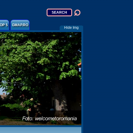
OP 5
GMAP.RO
Hide Img