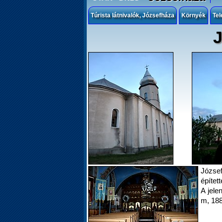
Túrista látnivalók, Józsefháza
Környék
Tel
J
József
építet
A jele
m, 188