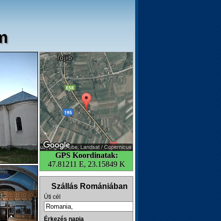
m
GPS Koordinatak:
47.81211 E, 23.15849 K