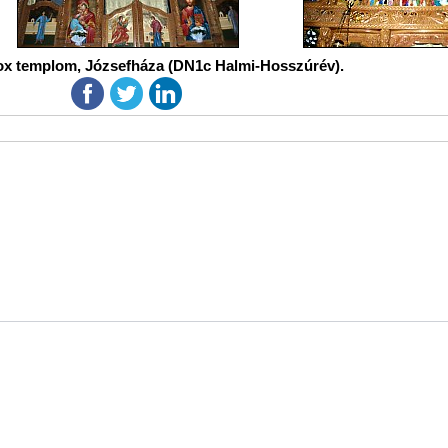
ox templom, Józsefháza (DN1c Halmi-Hosszúrév).