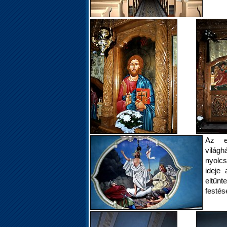
Az er
világh
nyolcs
ideje 
eltűnt
festés