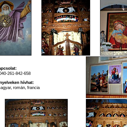
pcsolat:
040-261-842-658
nyelveken hívhat:
agyar, román, francia