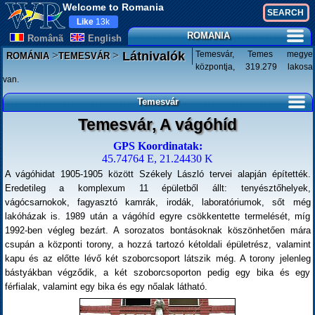
Welcome to Romania
Like
13k
ROMANIA
Românã
English
>
>
Temesvár, Temes megye
Látnivalók
ROMÁNIA
TEMESVÁR
központja, 319.279 lakosa
van.
Temesvár
Temesvár, A vágóhíd
GPS Koordinatak:
45.74764 E, 21.24430 K
A vágóhidat 1905-1905 között Székely László tervei alapján építették.
Eredetileg a komplexum 11 épületből állt: tenyésztőhelyek,
vágócsarnokok, fagyasztó kamrák, irodák, laboratóriumok, sőt még
lakóházak is. 1989 után a vágóhíd egyre csökkentette termelését, míg
1992-ben végleg bezárt. A sorozatos bontásoknak köszönhetően mára
csupán a központi torony, a hozzá tartozó kétoldali épületrész, valamint
kapu és az előtte lévő két szoborcsoport látszik még. A torony jelenleg
bástyákban végződik, a két szoborcsoporton pedig egy bika és egy
férfialak, valamint egy bika és egy nőalak látható.