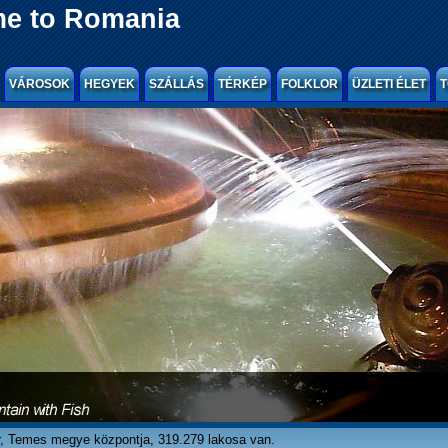
e to Romania
VÁROSOK
HEGYEK
SZÁLLÁS
TÉRKÉP
FOLKLOR
ÜZLETI ÉLET
T
, Temes megye központja, 319.279 lakosa van.