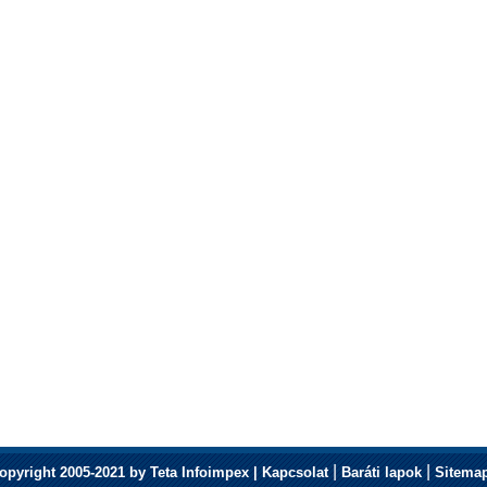
|
|
opyright 2005-2021 by Teta Infoimpex |
Kapcsolat
Baráti lapok
Sitema