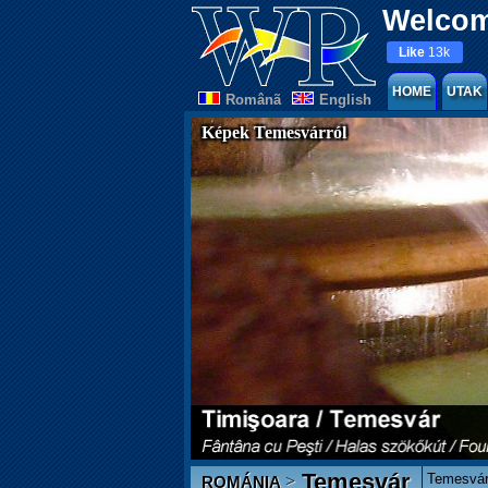
Welcom
Like
13k
HOME
UTAK
Românã
English
Képek Temesvárról
Temesvár
Temesvár
>
ROMÁNIA