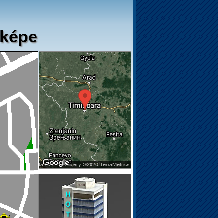
rképe