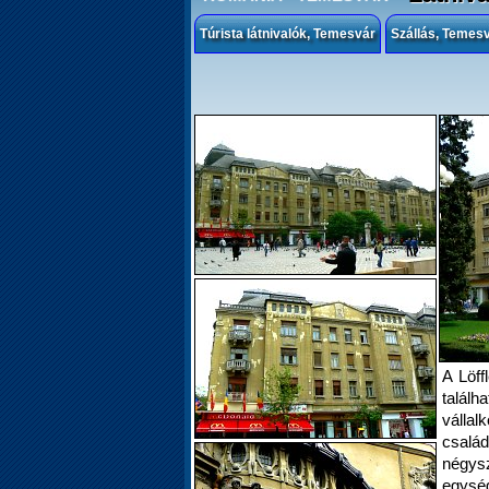
Túrista látnivalók, Temesvár
Szállás, Temes
A Löff
találh
válla
család
négys
egység