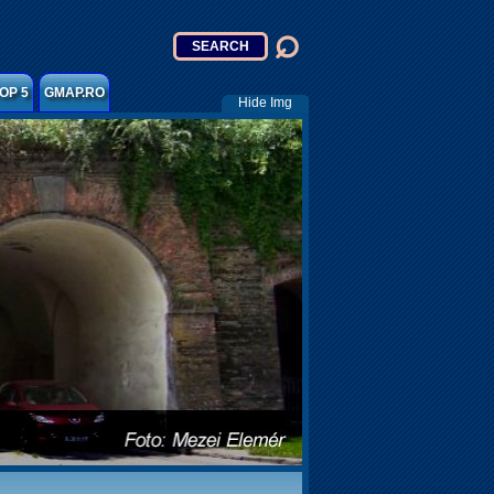
OP 5
GMAP.RO
Hide Img