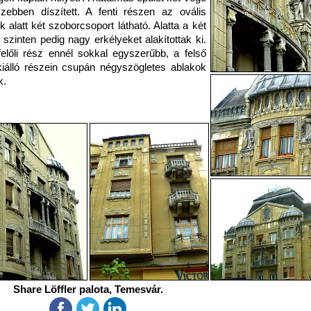
zebben díszített. A fenti részen az ovális
k alatt két szoborcsoport látható. Alatta a két
 szinten pedig nagy erkélyeket alakítottak ki.
felőli rész ennél sokkal egyszerűbb, a felső
kiálló részein csupán négyszögletes ablakok
k.
Share Löffler palota, Temesvár.