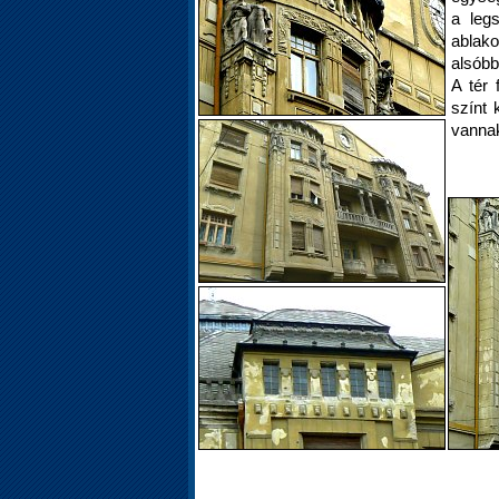
a legs
ablako
alsóbb
A tér 
színt 
vanna