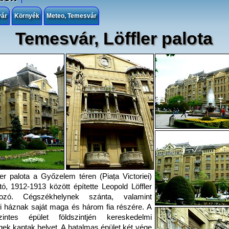
vár
Környék
Meteo, Temesvár
Temesvár, Löffler palota
ler palota a Győzelem téren (Piața Victoriei)
ató, 1912-1913 között építette Leopold Löffler
lkozó. Cégszékhelynek szánta, valamint
i háznak saját maga és három fia részére. A
zintes épület földszintjén kereskedelmi
ek kaptak helyet. A hatalmas épület két vége