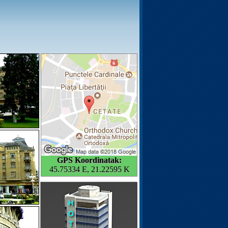
GPS Koordinatak:
45.75334 E, 21.22595 K