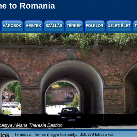
e to Romania
VÁROSOK
HEGYEK
SZÁLLÁS
TÉRKÉP
FOLKLOR
ÜZLETI ÉLET
T
lók
Temesvár, Temes megye központja, 319.279 lakosa van.