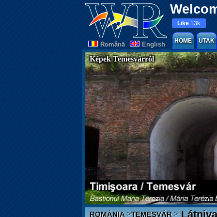
Welcom
Like
13k
HOME
UTAK
Românã
English
Képek Temesvárról
Látniva
>
>
ROMÁNIA
TEMESVÁR