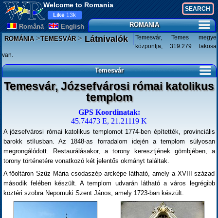
Welcome to Romania
Like
13k
ROMANIA
Românã
English
>
>
Temesvár, Temes megye
Látnivalók
ROMÁNIA
TEMESVÁR
központja, 319.279 lakosa
van.
Temesvár
Temesvár, Józsefvárosi római katolikus
templom
GPS Koordinatak:
45.74473 E, 21.21119 K
A józsefvárosi római katolikus templomot 1774-ben építették, provinciális
barokk stílusban. Az 1848-as forradalom idején a templom súlyosan
megrongálódott. Restaurálásakor, a torony keresztjének gömbjében, a
torony történetére vonatkozó két jelentős okmányt találtak.
A főoltáron Szűz Mária csodaszép arcképe látható, amely a XVIII század
második felében készült. A templom udvarán látható a város legrégibb
köztéri szobra Nepomuki Szent János, amely 1723-ban készült.