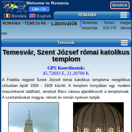
Welcome to Romania
Like
13k
ROMANIA
Românã
English
>
>
Temesvár, Temes megye
Látnivalók
ROMÁNIA
TEMESVÁR
központja, 319.279 lakosa
van.
Temesvár
Temesvár, Szent József római katolikus
templom
GPS Koordinatak:
45.72693 E, 21.20709 K
A Fratélia negyed Szent József római katolikus temploma neogótikus
stílusban épült 1926 - 1928 között. A templom tornyában egy modern
óraszerkezet található, amelyet Bécs városa ajándékozott a templomnak.
A szertartásokat magyar, német és román nyelven tartják.