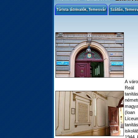
Túrista látnivalók, Temesvár
Szállás, Temes
A váro
Reál 
tanít
német
magyar
(Ioan
Líceu
tanítá
iskol
1944 