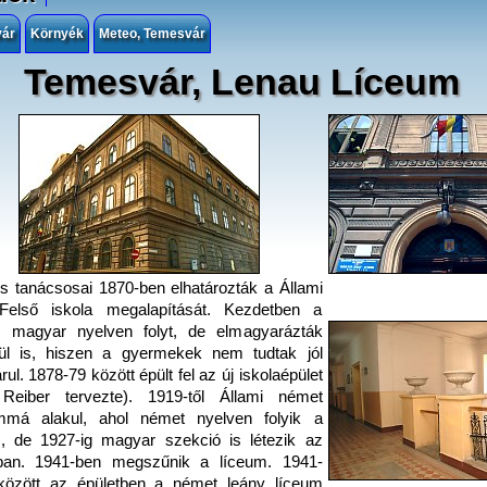
vár
Környék
Meteo, Temesvár
Temesvár, Lenau Líceum
s tanácsosai 1870-ben elhatározták a Állami
Felső iskola megalapítását. Kezdetben a
ás magyar nyelven folyt, de elmagyarázták
ül is, hiszen a gyermekek nem tudtak jól
ul. 1878-79 között épült fel az új iskolaépület
 Reiber tervezte). 1919-től Állami német
mmá alakul, ahol német nyelven folyik a
s, de 1927-ig magyar szekció is létezik az
ában. 1941-ben megszűnik a líceum. 1941-
között az épületben a német leány líceum