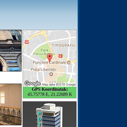
GPS Koordinatak:
45.75778 E, 21.22689 K