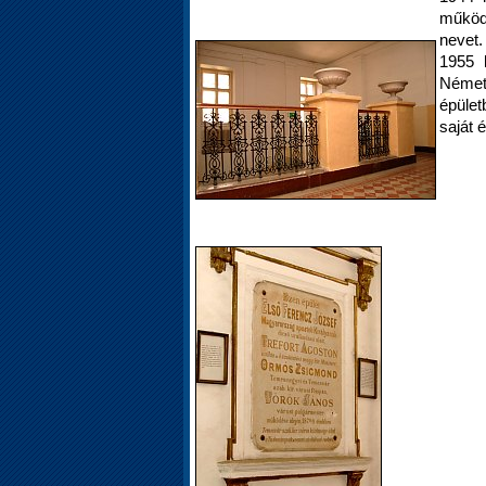
működ
nevet.
1955 
Német
épület
saját 