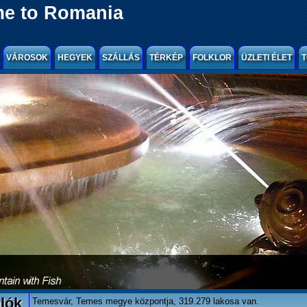
e to Romania
VÁROSOK
HEGYEK
SZÁLLÁS
TÉRKÉP
FOLKLOR
ÜZLETI ÉLET
T
lók
Temesvár, Temes megye központja, 319.279 lakosa van.