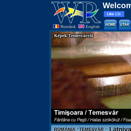
Welcom
Like
13k
HOME
UTAK
Românã
English
Képek Temesvárról
Látniva
>
>
ROMÁNIA
TEMESVÁR