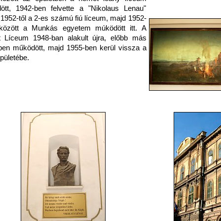
ött, 1942-ben felvette a "Nikolaus Lenau"
 1952-től a 2-es számú fiú líceum, majd 1952-
között a Munkás egyetem múködött itt. A
 Líceum 1948-ban alakult újra, előbb más
ben működött, majd 1955-ben kerül vissza a
épületébe.