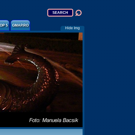
OP 5
GMAP.RO
Hide Img