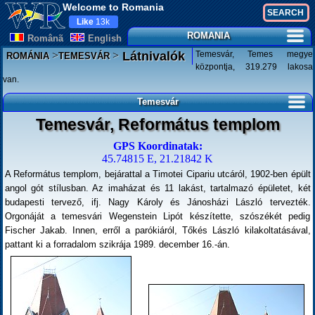
Welcome to Romania
Like
13k
ROMANIA
Românã
English
>
>
Temesvár, Temes megye
Látnivalók
ROMÁNIA
TEMESVÁR
központja, 319.279 lakosa
van.
Temesvár
Temesvár, Református templom
GPS Koordinatak:
45.74815 E, 21.21842 K
A Református templom, bejárattal a Timotei Cipariu utcáról, 1902-ben épült
angol gót stílusban. Az imaházat és 11 lakást, tartalmazó épületet, két
budapesti tervező, ifj. Nagy Károly és Jánosházi László tervezték.
Orgonáját a temesvári Wegenstein Lipót készítette, szószékét pedig
Fischer Jakab. Innen, erről a parókiáról, Tőkés László kilakoltatásával,
pattant ki a forradalom szikrája 1989. december 16.-án.