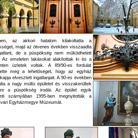
ben, az akkori hatalom kilakoltatta a
séget, majd az ötvenes években visszaadta
gatlant, de a püspökség nem működhetett
 Az emeleten lakásokat alakítottak ki és a
inten üzletek voltak. A 89/90-es fordulat
tette meg a lehetőséget, hogy az egyház
kapja elvesztett ingatlanjait. A 90-es években
lta a nagy múltú épületet és visszakerültek
kre a püspökség irodái. Az épület egyik
zinti szárnyában 1995-ben megnyitották a
vári Egyházmegye Múzeumát.