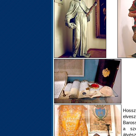
Hosszú
elvesz
Baross
a sze
átvész