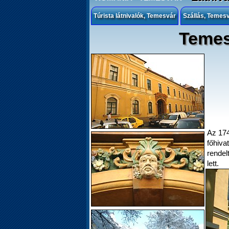
Túrista látnivalók, Temesvár
Szállás, Temes
Temes
Az 174
főhiva
rende
lett.