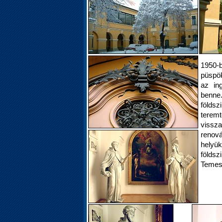
1950-
püspök
az in
benne.
földsz
terem
vissza
renová
helyü
földs
Temes