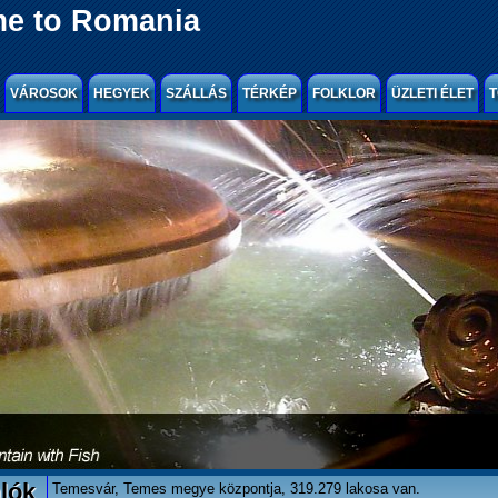
e to Romania
VÁROSOK
HEGYEK
SZÁLLÁS
TÉRKÉP
FOLKLOR
ÜZLETI ÉLET
T
lók
Temesvár, Temes megye központja, 319.279 lakosa van.