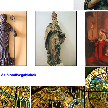
Az ólomüvegablakok