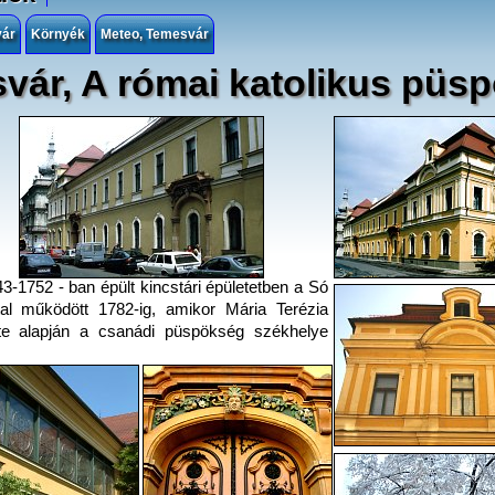
vár
Környék
Meteo, Temesvár
vár, A római katolikus püs
3-1752 - ban épült kincstári épületetben a Só
tal működött 1782-ig, amikor Mária Terézia
lte alapján a csanádi püspökség székhelye