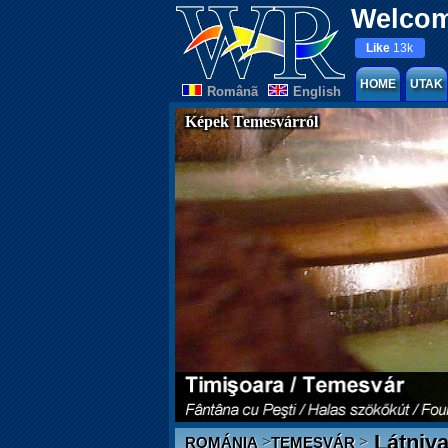
Welcom
Like
13k
HOME
UTAK
Românã
English
Képek Temesvárról
Látniva
>
>
ROMÁNIA
TEMESVÁR