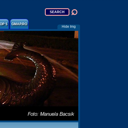
OP 5
GMAP.RO
Hide Img