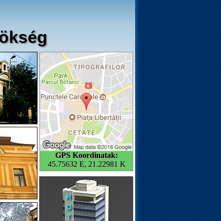
pökség
GPS Koordinatak:
45.75632 E, 21.22981 K