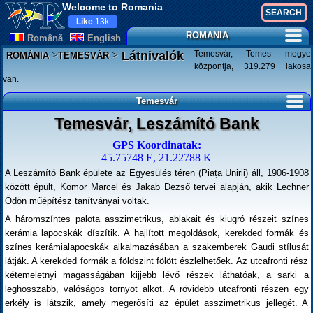
Welcome to Romania
Like
13k
ROMANIA
Românã
English
>
>
Temesvár, Temes megye
Látnivalók
ROMÁNIA
TEMESVÁR
központja, 319.279 lakosa
van.
Temesvár
Temesvár, Leszámító Bank
GPS Koordinatak:
45.75748 E, 21.22788 K
A Leszámító Bank épülete az Egyesülés téren (Piața Unirii) áll, 1906-1908
között épült, Komor Marcel és Jakab Dezső tervei alapján, akik Lechner
Ödön műépítész tanítványai voltak.
A háromszíntes palota asszimetrikus, ablakait és kiugró részeit színes
kerámia lapocskák díszítik. A hajlított megoldások, kerekded formák és
színes kerámialapocskák alkalmazásában a szakemberek Gaudi stílusát
látják. A kerekded formák a földszint fölött észlelhetőek. Az utcafronti rész
kétemeletnyi magasságában kijjebb lévő részek láthatóak, a sarki a
leghosszabb, valóságos tornyot alkot. A rövidebb utcafronti részen egy
erkély is látszik, amely megerősíti az épület asszimetrikus jellegét. A