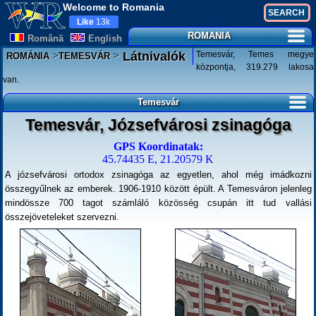
Welcome to Romania
Like
13k
ROMANIA
Românã
English
>
>
Temesvár, Temes megye
Látnivalók
ROMÁNIA
TEMESVÁR
központja, 319.279 lakosa
van.
Temesvár
Temesvár, Józsefvárosi zsinagóga
GPS Koordinatak:
45.74435 E, 21.20579 K
A józsefvárosi ortodox zsinagóga az egyetlen, ahol még imádkozni
összegyűlnek az emberek. 1906-1910 között épült. A Temesváron jelenleg
mindössze 700 tagot számláló közösség csupán itt tud vallási
összejöveteleket szervezni.