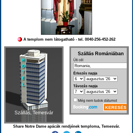
A templom nem látogatható - tel. 0040-256-452-262
Szállás, Temesvár
Share Notre Dame apácák rendjének temploma, Temesvár.