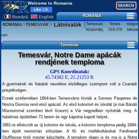
Welcome to Romania
Like
13k
ROMANIA
Românã
English
>
>
Temesvár, Temes megye
Látnivalók
ROMÁNIA
TEMESVÁR
központja, 319.279 lakosa
van.
Temesvár
Temesvár, Notre Dame apácák
rendjének temploma
GPS Koordinatak:
45.74382 E, 21.21253 K
A gyermekek és fiatalok nevelése elsődleges szempont volt a Csanádi
püspökségen.
Ennek szellemében 1864-ben Temesvárra hívták a Sorores Pauperes de
Nostra Domina rend első apácáit. Az első kolostort és iskolát (a mai Bánáti
Múzeummal szemben lévő líceum) a Vár negyedben nyitották meg. A
hatalmas épületben 72 terem és egy kápolna kapott helyet.
1881-re elkészült az új kolostor és iskola, a kolostor temploma pedig 1894-
ben épült neoromán stílusban. A fő- és mellékoltárokat Ferdinand
Stufflesser tiroli mester készítette. A templom régen is és ma is a Notre