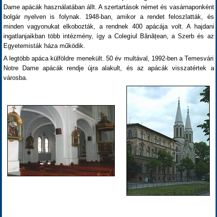
Dame apácák használatában állt. A szertartások német és vasárnaponként
bolgár nyelven is folynak. 1948-ban, amikor a rendet feloszlatták, és
minden vagyonukat elkobozták, a rendnek 400 apácája volt. A hajdani
ingatlanjaikban több intézmény, így a Colegiul Bănățean, a Szerb és az
Egyetemisták háza működik.
A legtöbb apáca külföldre menekült. 50 év multával, 1992-ben a Temesvári
Notre Dame apácák rendje újra alakult, és az apácák visszatértek a
városba.